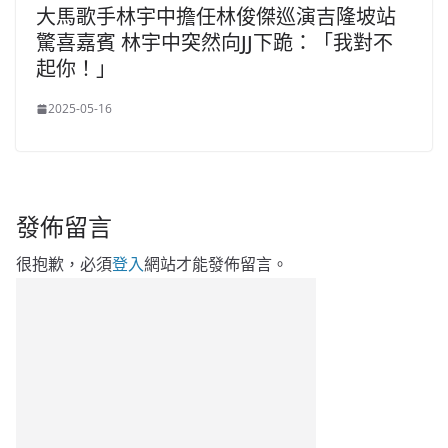
大馬歌手林宇中擔任林俊傑巡演吉隆坡站
驚喜嘉賓 林宇中突然向JJ下跪：「我對不
起你！」
2025-05-16
發佈留言
很抱歉，必須
登入
網站才能發佈留言。