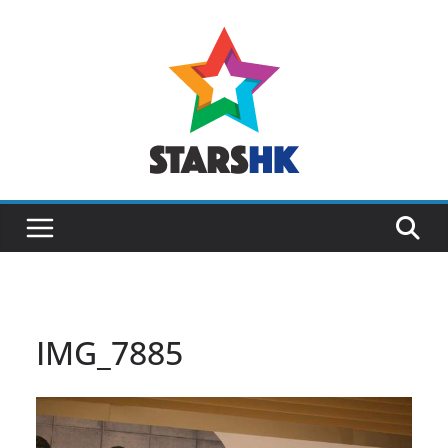
Skip
to
content
IMG_7885