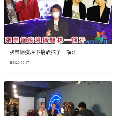
張崇德疫境下搞騷抹了一額汗
2020-12-07