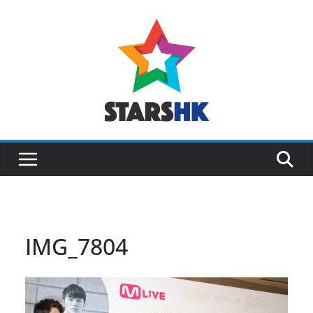
Skip
to
content
IMG_7804