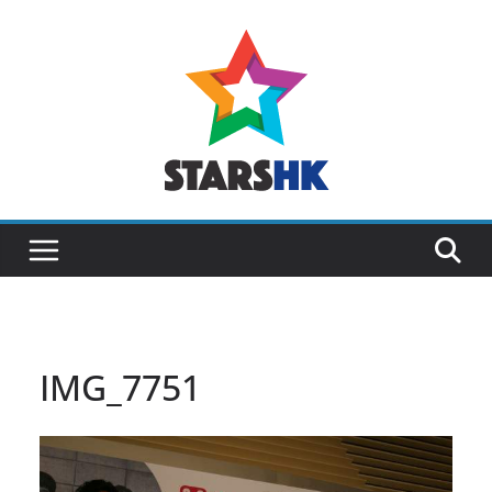
Skip
to
content
IMG_7751