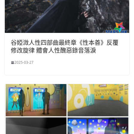
谷婭溦人性四部曲最終章《性本善》反覆
修改旋律 體會人性醜惡錄音落淚
2025-03-27