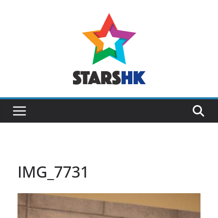
Skip
to
content
IMG_7731