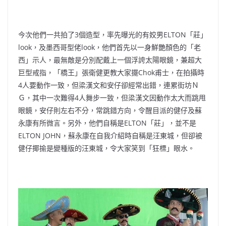
今次他們一共拍了3個造型，率先曝光的有姣男ELTON「莊」
look，及墨西哥型佬look，他們首先以一身鮮艷顏色的「老
西」示人，最無敵是分別配戴上一個浮誇太陽眼鏡，兼超大
巨型戒指，「橋王」張衛健更教大家擺Chok甫士，在拍攝時
4人要動作一致，但梁漢文和安仔卻經常出錯，連累街坊Ｎ
Ｇ，其中一次難得4人舞步一致，但梁漢文因動作太大而跳甩
眼鏡，安仔則左右不分，常跳錯方向，令醒目派的健仔及蘇
永康有所微言。另外，他們自稱是ELTON「莊」，並不是
ELTON JOHN，蘇永康在自我介紹時自稱是汪東城，但卻被
健仔揶揄是變種版的汪東城，令大家笑到「狂標」眼水。