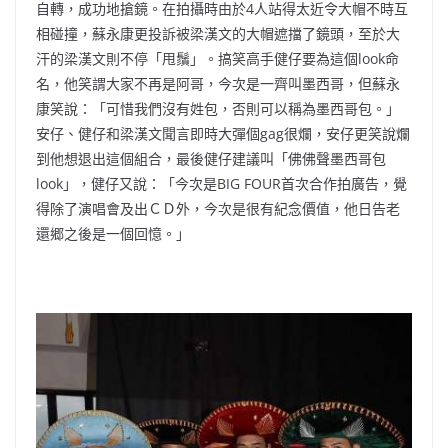
自轉，成功地搶鏡。在拍攝時由於4人站得太近令大帽不時互
相碰撞，蘇永康更投訴被梁漢文的大帽遮擋了鏡頭，至於大
汗的梁漢文則不停「甩鬚」。搞笑高手健仔要為這個look命
名，他笑謂大家不再是阿哥，今次是一齊叫墨西哥，但蘇永
康笑說：「可惜我們沒有姓包，否則可以稱為墨西哥包。」
安仔、健仔和梁漢文聞言即時大彈個gag很爛，安仔更笑說爛
到他想退出這個組合，最後健仔建議叫「佛佛聲墨西哥包
look」，健仔又說：「今次是BIG FOUR首次合作拍廣告，覺
得除了演唱會及出ＣＤ外，今次是很有紀念價值，他日告老
還郷之後是一個回憶。」