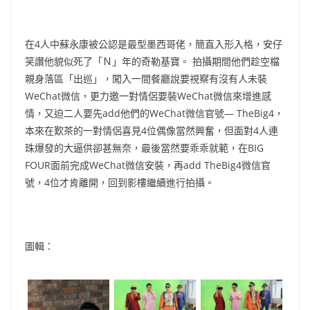
在4人中蘇永康被公認是最型墨西哥佬，簡直入形入格，安仔
笑讚他貌似死了「Ｎ」年的奇勒基寶。 拍攝期間他們趁空檔
親身落區「出巡」，闖入一間餐廳說要視察有沒有人未裝
WeChat微信，更力邀一對情侶要裝WeChat微信來增進感
情，又迫二人要先add他們的WeChat微信官號― TheBig4，
本來在歎茶的一對情侶喜見4位偶像當然興奮，但面對4人連
珠爆發的大逼供卻甚無奈，最後當然要乖乖就範，在BIG
FOUR面前完成WeChat微信安裝，再add TheBig4微信官
號，4位才肯離開，回到影樓繼續進行拍攝。
圖輯：