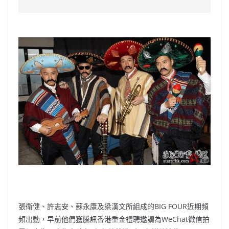
c
a
at
e
C
itt
ai
p
e
W
s
h
er
l
y
b
ei
A
at
Li
o
b
p
n
o
o
p
k
k
張衛健、許志安、蘇永康及梁漢文所組成的BIG FOUR近期頻
頻出動，早前他們獲騰訊香港重金禮聘邀請為WeChat微信拍