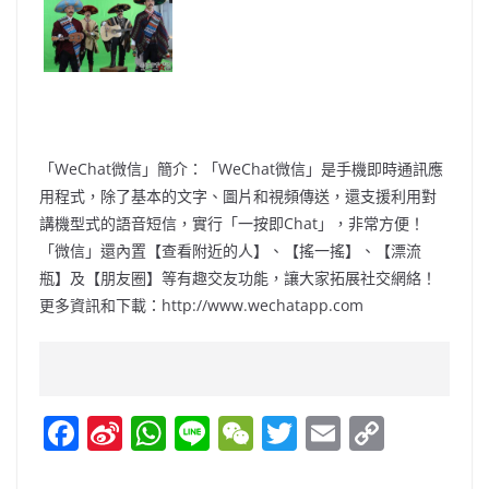
「WeChat微信」簡介：「WeChat微信」是手機即時通訊應
用程式，除了基本的文字、圖片和視頻傳送，還支援利用對
講機型式的語音短信，實行「一按即Chat」，非常方便！
「微信」還內置【查看附近的人】、【搖一搖】、【漂流
瓶】及【朋友圈】等有趣交友功能，讓大家拓展社交網絡！
更多資訊和下載：http://www.wechatapp.com
F
Si
W
Li
W
T
E
C
a
n
h
n
e
w
m
o