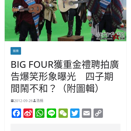
娛樂
BIG FOUR獲重金禮聘拍廣
告爆笑形象曝光 四子期
間鬧不和？（附圖輯）
2012-09-26
浩楠
F
Si
W
Li
W
T
E
C
a
n
h
n
e
w
m
o