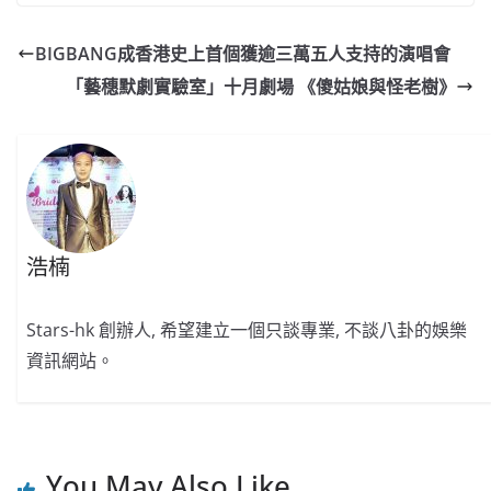
c
a
at
e
C
itt
ai
p
e
W
s
h
er
l
y
BIGBANG成香港史上首個獲逾三萬五人支持的演唱會
b
ei
A
at
Li
「藝穗默劇實驗室」十月劇場 《傻姑娘與怪老樹》
o
b
p
n
o
o
p
k
k
浩楠
Stars-hk 創辦人, 希望建立一個只談專業, 不談八卦的娛樂
資訊網站。
You May Also Like