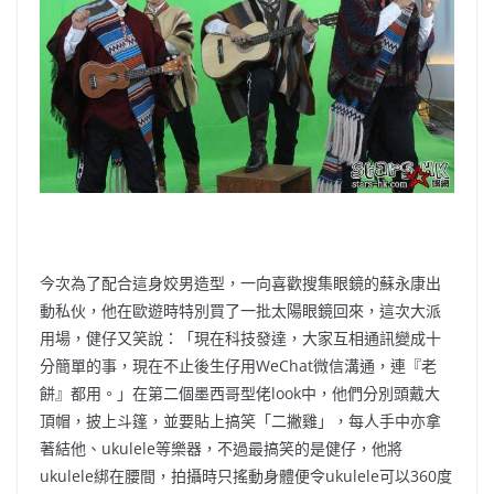
今次為了配合這身姣男造型，一向喜歡搜集眼鏡的蘇永康出
動私伙，他在歐遊時特別買了一批太陽眼鏡回來，這次大派
用場，健仔又笑說：「現在科技發達，大家互相通訊變成十
分簡單的事，現在不止後生仔用WeChat微信溝通，連『老
餅』都用。」在第二個墨西哥型佬look中，他們分別頭戴大
頂帽，披上斗篷，並要貼上搞笑「二撇雞」，每人手中亦拿
著結他、ukulele等樂器，不過最搞笑的是健仔，他將
ukulele綁在腰間，拍攝時只搖動身體便令ukulele可以360度