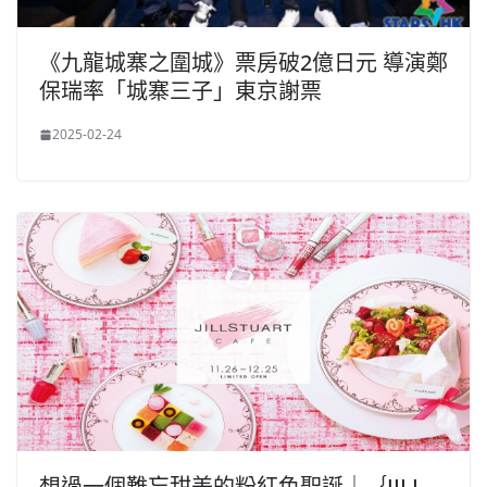
《九龍城寨之圍城》票房破2億日元 導演鄭
保瑞率「城寨三子」東京謝票
2025-02-24
想過一個難忘甜美的粉紅色聖誕｜｛JILL