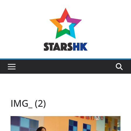
Skip
to
content
IMG_ (2)