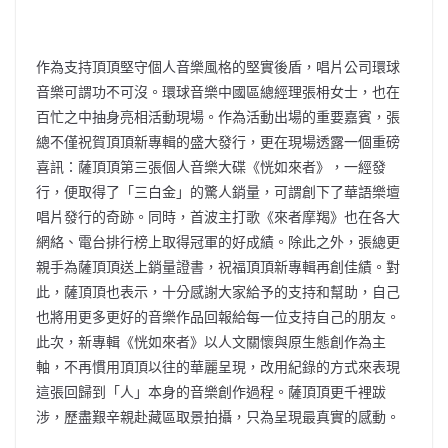
作為支持頂頂堅守個人音樂風格的堅實後盾，唱片公司環球
音樂可謂功不可沒。環球音樂中國區總經理張枏女士，也在
百忙之中抽身亮相活動現場。作為活動出場的重要嘉賓，張
總不僅祝賀頂頂新專輯的盛大發行，更在現場透露一個重磅
喜訊：薩頂頂第三張個人音樂大碟《恍如來者》，一經發
行，便取得了「三白金」的驚人銷量，可謂創下了華語樂壇
唱片發行的奇跡。同時，首波主打歌《來者摩羯》也在各大
網絡、電台排行榜上取得冠軍的好成績。除此之外，張總更
親手為薩頂頂送上銷量證書，祝福頂頂新專輯再創佳績。對
此，薩頂頂也表示，十分感謝大家給予的支持和幫助，自己
也將用更多更好的音樂作品回報給每一位支持自己的朋友。
此次，新專輯《恍如來者》以人文關懷與原生態創作為主
軸，不再慣用頂頂以往的華麗呈現，改用紀錄的方式來表現
這張回歸到「人」本身的音樂創作過程。薩頂頂更千裡跋
涉，歷盡艱辛親赴藏區取景拍攝，只為呈現最真實的感動。