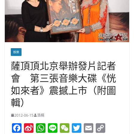
娛樂
薩頂頂北京舉辦發片記者
會 第三張音樂大碟《恍
如來者》震撼上市（附圖
輯）
2012-06-15
浩楠
F
Si
W
Li
W
T
E
C