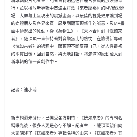
新專輯發片記者會。記者會特別選在百麗宮影城的放映廳舉
行，並以播放新專輯中首波主打歌《來者摩羯》的MV精彩開
場。大屏幕上呈現出的震撼畫面，以最佳的視覺效果讓到場
的媒體朋友及各界來賓，感受到薩頂頂新作的誠意，及MV畫
面中傳遞出的感動。從《萬物生》、《天地合》到《恍如來
者》，薩頂頂一直保持著對音樂無比的熱忱。在籌備新專輯
《恍如來者》的過程中，薩頂頂不斷反觀自己，從人性最初
的本質出發，回到自然，與天地對話。將滿滿的感動融入到
新專輯的每一首創作中。
記者：連小萌
新專輯還未發行，已備受各方期待。《恍如來者》的專輯名
稱曝光後，很多人更是心存不解。記者會上，薩頂頂親自向
大家闡述了《恍如來者》專輯名稱的由來。《恍如來者》其