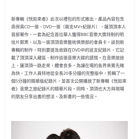
新專輯《恍如來者》此次以禮包的形式推出，產品內容包含
高保真CD一張、DVD一張（兩支MV+紀錄片）、薩頂頂本人
首部著作、一套為紀念首位華人獲得BBC音樂大獎特制的明
信片郵票，以及一張頂頂音樂藝術俱樂部的會員卡。談到新
專輯的制作，特別要提及收錄在DVD中的這支紀錄片，它記
載了頂頂深入藏區、制作這張音樂大碟的感悟。在音樂旅途
上，薩頂頂一路走來，體會良多。為讓在場的各界來賓先睹
為快，工作人員特地從全長20多分鐘的完整版中，剪輯了一
個5分鐘的精華版紀錄片，並首次公開播放了新專輯《恍如來
者》音樂之旅紀錄片的精華片段。同時，頂頂也大方與現場
的朋友分享出書的想法，及新書的一些情況。