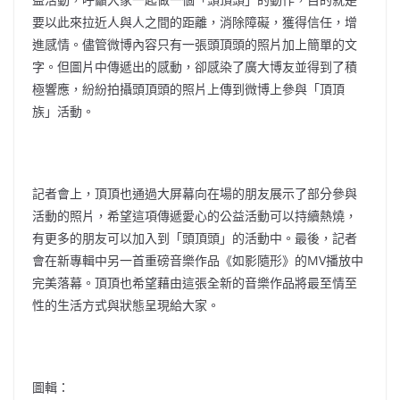
要以此來拉近人與人之間的距離，消除障礙，獲得信任，增
進感情。儘管微博內容只有一張頭頂頭的照片加上簡單的文
字。但圖片中傳遞出的感動，卻感染了廣大博友並得到了積
極響應，紛紛拍攝頭頂頭的照片上傳到微博上參與「頂頂
族」活動。
記者會上，頂頂也通過大屏幕向在場的朋友展示了部分參與
活動的照片，希望這項傳遞愛心的公益活動可以持續熱燒，
有更多的朋友可以加入到「頭頂頭」的活動中。最後，記者
會在新專輯中另一首重磅音樂作品《如影隨形》的MV播放中
完美落幕。頂頂也希望藉由這張全新的音樂作品將最至情至
性的生活方式與狀態呈現給大家。
圖輯：