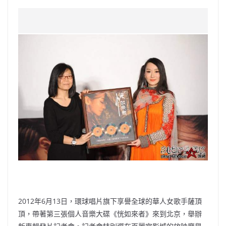
a
n
h
n
e
w
m
o
c
a
at
e
C
itt
ai
p
e
W
s
h
er
l
y
b
ei
A
at
Li
o
b
p
n
o
o
p
k
k
2012年6月13日，環球唱片旗下享譽全球的華人女歌手薩頂
頂，帶著第三張個人音樂大碟《恍如來者》來到北京，舉辦