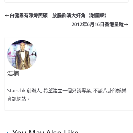
c
a
at
e
C
itt
ai
p
e
W
s
h
er
l
y
白健恩有陳煒照顧 放膽飾演大奸角（附圖輯）
b
ei
A
at
Li
2012年6月16日香港星蹤
o
b
p
n
o
o
p
k
k
浩楠
Stars-hk 創辦人, 希望建立一個只談專業, 不談八卦的娛樂
資訊網站。
You May Also Like