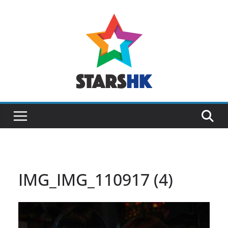
Skip
to
content
IMG_IMG_110917 (4)