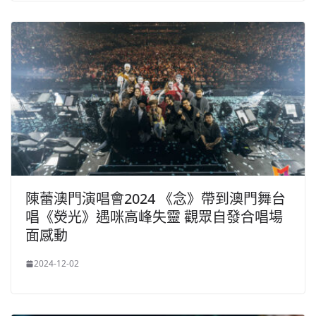
陳蕾澳門演唱會2024 《念》帶到澳門舞台
唱《熒光》遇咪高峰失靈 觀眾自發合唱場
面感動
2024-12-02