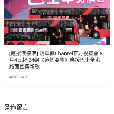
[應援浪接浪] 姚焯菲Chantel官方後援會 8
月4日起 24架《這個姿態》應援巴士全港
路面宣傳新歌
2023-08-03
發佈留言