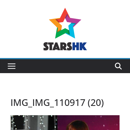
Skip
to
content
IMG_IMG_110917 (20)