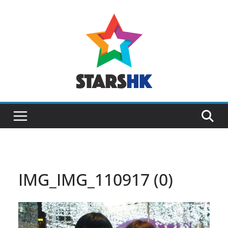
Skip
to
content
IMG_IMG_110917 (0)