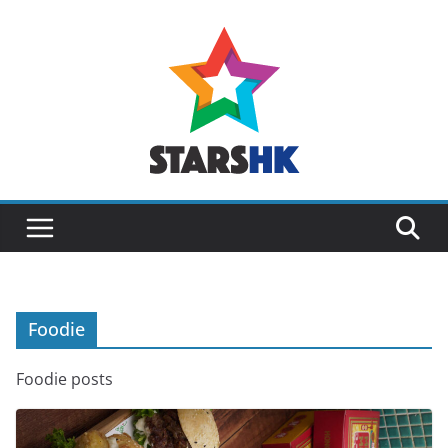
Skip
to
content
Foodie
Foodie posts