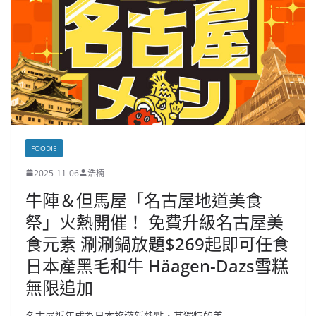
FOODIE
2025-11-06
浩楠
牛陣＆但馬屋「名古屋地道美食
祭」火熱開催！ 免費升級名古屋美
食元素 涮涮鍋放題$269起即可任食
日本產黑毛和牛 Häagen-Dazs雪糕
無限追加
名古屋近年成為日本旅遊新熱點，其獨特的美