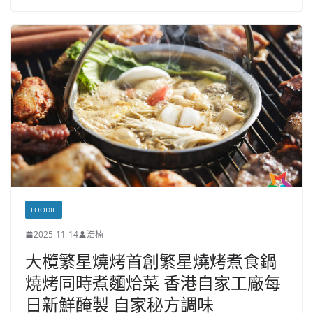
FOODIE
2025-11-14
浩楠
大欖繁星燒烤首創繁星燒烤煮食鍋
燒烤同時煮麵烚菜 香港自家工廠每
日新鮮醃製 自家秘方調味