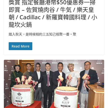
獎賞 指定餐廳港幣$50優惠券一掃
即賞 – 佐賀燒肉谷 / 牛気 / 樂天皇
朝 / Cadillac / 新羅寶韓國料理 / 小
龍坎火鍋
踏入秋天，是時候相約三五知己相聚一番。聚
Read More