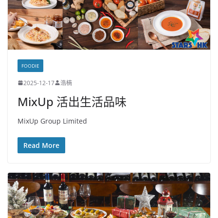
FOODIE
2025-12-17
浩楠
MixUp 活出生活品味
MixUp Group Limited
Read More