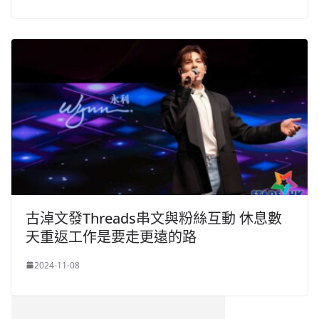
古淖文發Threads串文與粉絲互動 休息數
天重返工作是要走更遠的路
2024-11-08