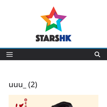
Skip
to
content
uuu_ (2)