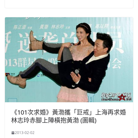
《101次求婚》黃渤攜「巨戒」上海再求婚
林志玲赤腳上陣橫抱黃渤 (圖輯)
2013-02-02