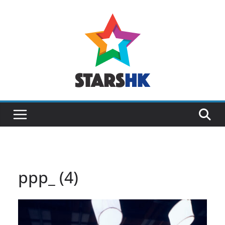
Skip
to
content
ppp_ (4)