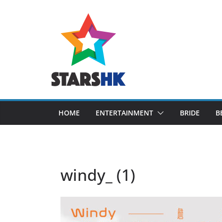
Skip
to
content
HOME
ENTERTAINMENT
BRIDE
B
windy_ (1)