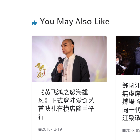
You May Also Like
鄭國
《黄飞鸿之怒海雄
無虛席
风》正式登陆爱奇艺
撐場 
首映礼在横店隆重举
向一
行
江致
2018-12-19
2023-05