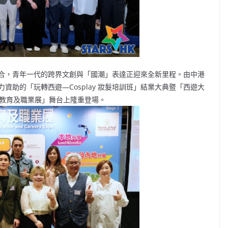
合，青年一代的跨界文創與「國潮」表達正迎來全新里程。由中港
助的「玩轉西遊—Cosplay 妝髮培訓班」結業大典暨「西遊大
際教育及職業展」舞台上隆重登場。