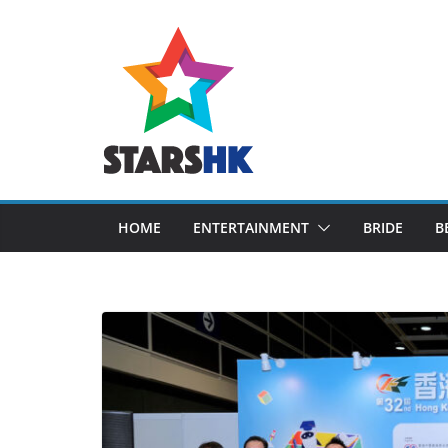
Skip
to
content
HOME
ENTERTAINMENT
BRIDE
B