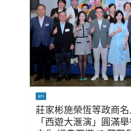
副刊
莊家彬施榮恆等政商名
「西遊大滙演」圓滿舉