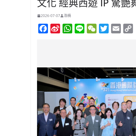
文化 經典西遊 IP 驚艷
2026-07-07
浩楠
F
Si
W
Li
W
T
E
a
n
h
n
e
w
m
c
a
at
e
C
itt
ai
e
W
s
h
er
l
b
ei
A
at
o
b
p
o
o
p
k