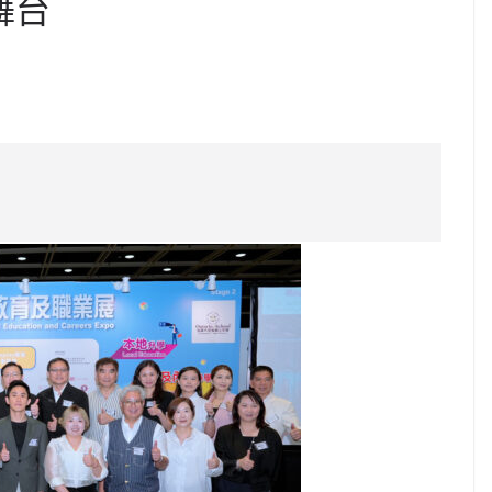
舞台
C
o
p
y
Li
n
k