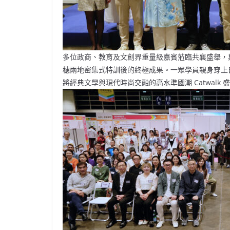
多位政商、教育及文創界重量級嘉賓蒞臨共襄盛舉，與
穗兩地密集式特訓後的終極成果。一眾學員親身穿上
將經典文學與現代時尚交融的高水準國潮 Catwal