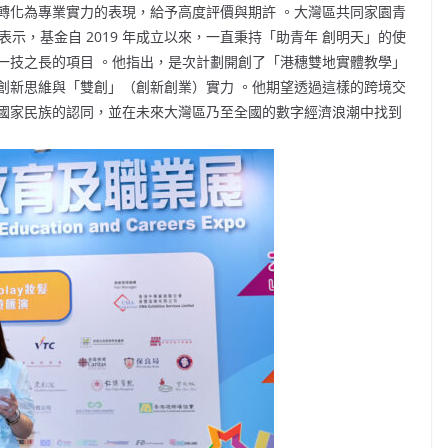
轉化為專業實力的表現，給予高度評價與期許 。大灣區共同家園青
辭時表示，基金自 2019 年成立以來，一直秉持「助青年 創明天」的使
一技之長的項目 。他指出，是次計劃開創了「港穗雙地實體教學」
創新思維與「雙創」（創新創業）實力 。他期望透過這樣的跨境交
國家民族的認同，並在未來大灣區乃至全國的數字經濟浪潮中找到