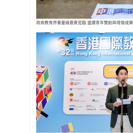
政商教育界重量級嘉賓蒞臨 盛讚青年雙創與增值成果