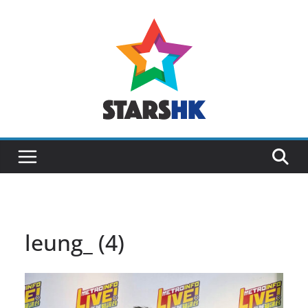
Skip
to
content
leung_ (4)