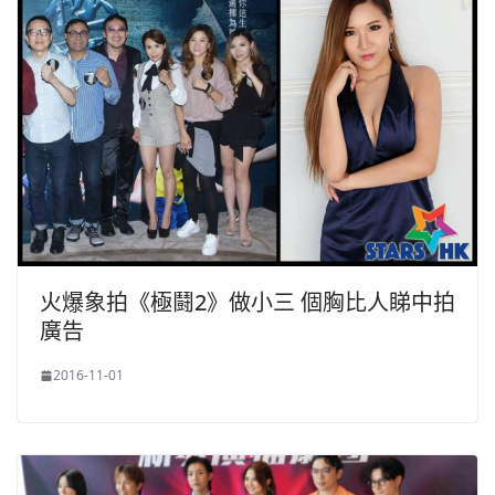
火爆象拍《極鬪2》做小三 個胸比人睇中拍
廣告
2016-11-01