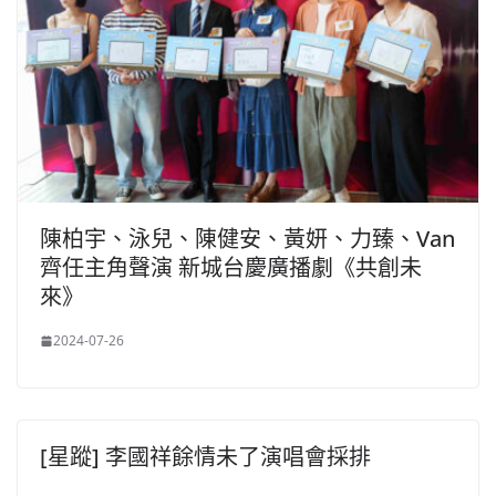
陳柏宇、泳兒、陳健安、黃妍、力臻、Van
齊任主角聲演 新城台慶廣播劇《共創未
來》
2024-07-26
[星蹤] 李國祥餘情未了演唱會採排