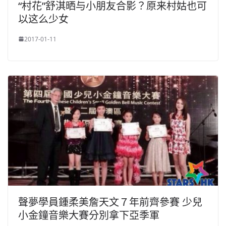
“村花”舒淇晒与小朋友合影？原来村姑也可
以这么少女
2017-01-11
聲夢學員鍾柔美詹天文７年前齊參賽 少兒
小金鐘音樂大賽分別拿下亞季軍