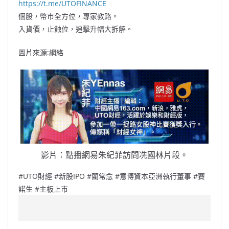
https://t.me/UTOFINANCE
個股，幣市全方位，專家教路。
入貨價，止蝕位，追擊升幅大拆解。
圖片來源:網絡
影片：點播網易朱紀菲訪問冼國林片段。
#UTO財經 #新股IPO #藺常念 #意博資本亞洲執行董事 #賽
諾生 #主板上市