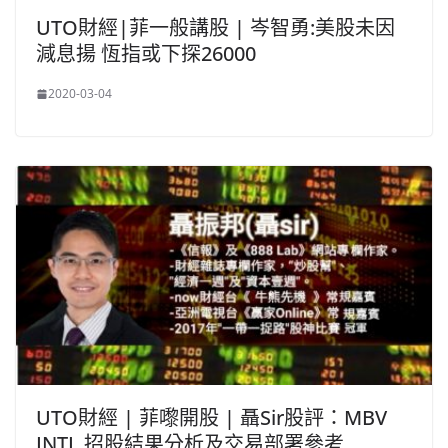
UTO財經|菲一般講股 | 岑智勇:美股未因
減息揚 恆指或下探26000
2020-03-04
UTO財經 | 菲嚟開股 | 聶Sir股評：MBV
INTL 招股結果分析及交易部署參考