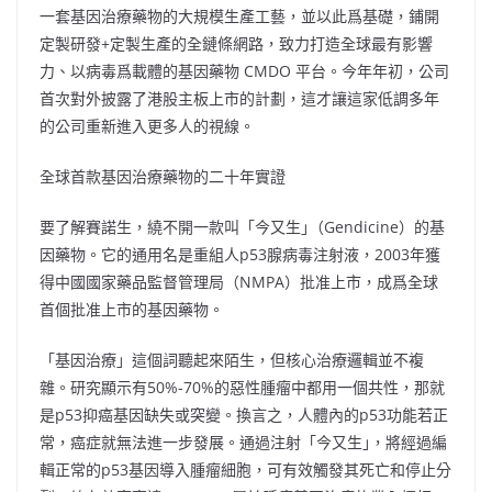
一套基因治療藥物的大規模生產工藝，並以此爲基礎，鋪開
定製研發+定製生產的全鏈條網路，致力打造全球最有影響
力、以病毒爲載體的基因藥物 CMDO 平台。今年年初，公司
首次對外披露了港股主板上市的計劃，這才讓這家低調多年
的公司重新進入更多人的視線。
全球首款基因治療藥物的二十年實證
要了解賽諾生，繞不開一款叫「今又生｣（Gendicine）的基
因藥物。它的通用名是重組人p53腺病毒注射液，2003年獲
得中國國家藥品監督管理局（NMPA）批准上市，成爲全球
首個批准上市的基因藥物。
「基因治療」這個詞聽起來陌生，但核心治療邏輯並不複
雜。研究顯示有50%-70%的惡性腫瘤中都用一個共性，那就
是p53抑癌基因缺失或突變。換言之，人體內的p53功能若正
常，癌症就無法進一步發展。通過注射「今又生｣，將經過編
輯正常的p53基因導入腫瘤細胞，可有效觸發其死亡和停止分