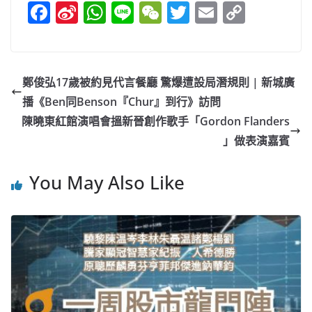
F
Si
W
Li
W
T
E
C
a
n
h
n
e
w
m
o
c
a
at
e
C
itt
ai
p
e
W
s
h
er
l
y
鄭俊弘17歲被約見代言餐廳 驚爆遭設局潛規則 | 新城廣
b
ei
A
at
Li
播《Ben同Benson『Chur』到行》訪問
o
b
p
n
陳曉東紅館演唱會搵新晉創作歌手「Gordon Flanders
o
o
p
k
」做表演嘉賓
k
You May Also Like