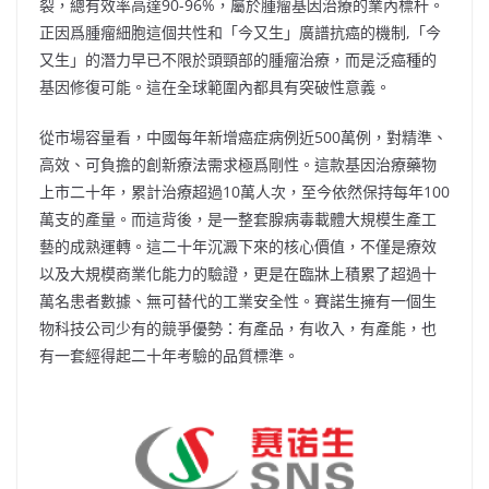
裂，總有效率高達90-96%，屬於腫瘤基因治療的業內標杆。
正因爲腫瘤細胞這個共性和「今又生」廣譜抗癌的機制,「今
又生」的潛力早已不限於頭頸部的腫瘤治療，而是泛癌種的
基因修復可能。這在全球範圍內都具有突破性意義。
從市場容量看，中國每年新增癌症病例近500萬例，對精準、
高效、可負擔的創新療法需求極爲剛性。這款基因治療藥物
上市二十年，累計治療超過10萬人次，至今依然保持每年100
萬支的產量。而這背後，是一整套腺病毒載體大規模生產工
藝的成熟運轉。這二十年沉澱下來的核心價值，不僅是療效
以及大規模商業化能力的驗證，更是在臨牀上積累了超過十
萬名患者數據、無可替代的工業安全性。賽諾生擁有一個生
物科技公司少有的競爭優勢：有產品，有收入，有產能，也
有一套經得起二十年考驗的品質標準。