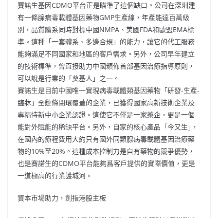
賽諾生基因CDMO平台正是瞄準了這個缺口。公司在深圳建
有一條腺病毒載體基因藥物GMP生產線，年產能達百萬級
別，品質體系同時對標中國NMPA、美國FDA和歐盟EMA標
準。這種「一套體系、多邊合規」的能力，讓它的代工服務
能夠滿足不同國家和地區的客戶需求。另外，公司早年建立
的技術標準，曾直接助力中國頒佈首部基因治療指導原則，
可以說是行業的「奠基人」之一。
賽諾生是目前中國唯一實現病毒載體類基因藥物「研發-生產-
臨牀」全鏈條閉環覆蓋的企業，已獲得國家高新技術企業及
專精特新中小企業認證。這使它不僅是一家藥企，更是一個
能對外賦能的稀缺平台。另外，自家的核心產品「今又生｣，
在國內的療程費用大約只有國外同類腺病毒載體基因治療藥
物的10%至20%。這種成本控制力是自有藥物的競爭優勢，
也是賽諾生的CDMO平台能夠爲客戶提供的實際價值，更是
一道極高的行業護城河。
資本市場助力，劍指港股主板