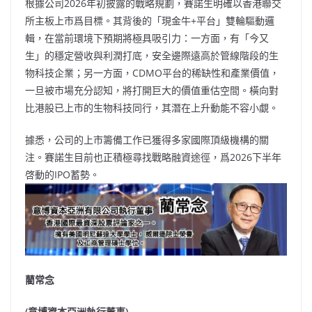
根據公司2026年初披露的戰略規劃，賽諾生明確以香港聯交
所主板上市爲目標。其背後的「現金牛+平台」雙輪驅動邏
輯，在當前環境下預期將極具吸引力：一方面，有「今又
生」的穩定營收與利潤打底，安全邊際遠高於管線階段的生
物科技企業；另一方面，CDMO平台的稀缺性和產業價值，
一旦被市場充分認知，將打開巨大的價值重估空間。橫向對
比港股已上市的生物科技同行，其潛在上升動能不容小覷。
據悉，公司的上市籌備工作已獲得多家國際頂級機構的關
注。賽諾生目前也正積極尋找戰略融資途徑，爲2026下半年
啓動的IPO蓄勢。
藺常念
(意博資本亞洲執行董事)