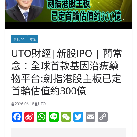
新股IPO
財經
UTO財經|新股IPO | 藺常
念：全球首款基因治療藥
物平台:劍指港股主板已定
首輪估值約300億
2026-06-18
UTO
F
Si
W
Li
W
T
E
C
a
n
h
n
e
w
m
o
c
a
at
e
C
itt
ai
p