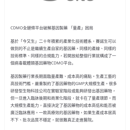
CDMO全鏈條平台破解基因製藥 「量產」困局
基於「今又生」二十年積累的產業化技術體系，賽諾生可以
做到的不止是繼續生產自家的基因藥。同樣的產線、同樣的
技術標準、同樣的合規能力，若開放給整個行業就構成了一
個病毒載體類基因藥物CDMO平台｡
基因製藥行業長期面臨量產難、成本高的痛點。生產工藝的
高技術門檻，嚴重製約了基因藥物的GMP大規模生產。很多
研發型生物科技公司在實驗室階段或能夠研發出基因藥物，
但一旦進入臨牀後期和商業化階段，就卡在了量產環節。而
大規模生產能力，直接決定了基因藥物的成本高低和能否被
廣泛臨牀應用。一款高療效的基因藥物，如果生產成本居高
不下、批次品質不穩定，就很難真正走進醫院｡