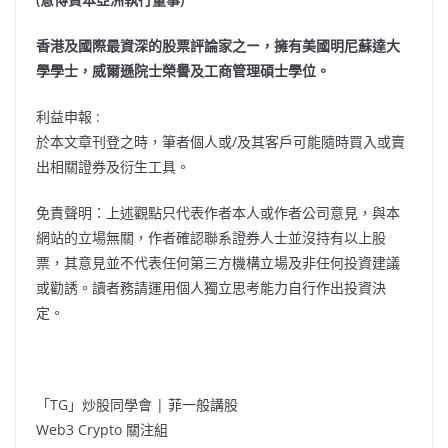
香港及國際最資深的股票評論家之ー，擁有美國明尼蘇達大
學學士，威爾遜院士榮譽及工商管理碩士學位。
利益申報 :
於本文章刊登之時，筆者個人或/及其客戶可能隨時買入或賣
出相關證券及衍生工具。
免責聲明：上述觀點只代表作者本人或作者公司意見，與本
網站的立場無關，作者確認聯系證券人士並沒持有以上股
票，其意見並不代表任何第三方機構立場及非任何投資建議
或勸誘。讀者務請運用個人獨立思考能力自行作出投資決
定。
「TG」炒股同學會 | 菲一般講股
Web3 Crypto 關注組