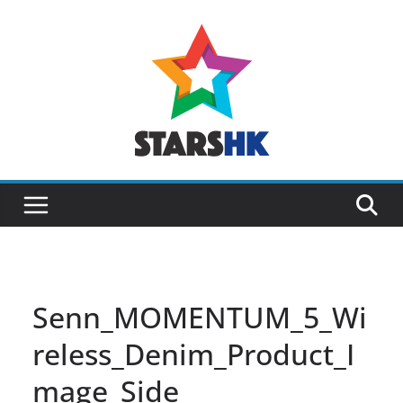
Skip
to
content
Senn_MOMENTUM_5_Wi
reless_Denim_Product_I
mage_Side