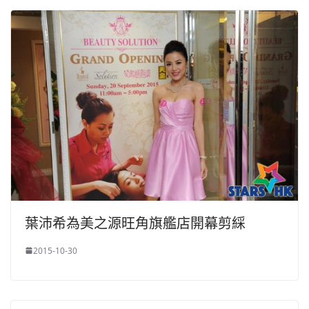
葉沛希為美之源旺角旗艦店開幕剪綵
2015-10-30