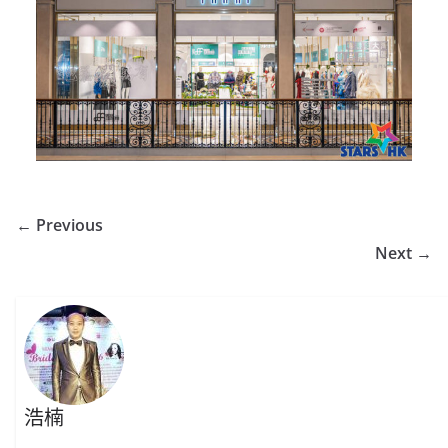
← Previous
Next →
浩楠