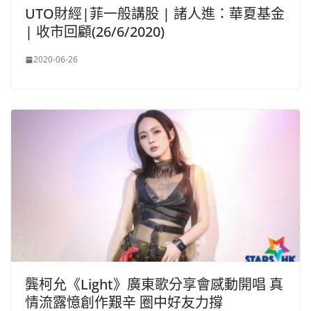
UTO財經|菲一般講股 | 諸人進：華夏基金
| 收市回顧(26/6/2020)
2020-06-26
龔柯允《Light》廣東歌分享會感動開唱 真
情流露憶創作艱辛 圈中好友力撐