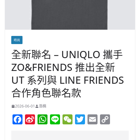
時尚
全新聯名 – UNIQLO 攜手
ZO&FRIENDS 推出全新
UT 系列與 LINE FRIENDS
合作角色聯名款
2026-06-01
浩楠
F
Si
W
Li
W
T
E
C
a
n
h
n
e
w
m
o
c
a
at
e
C
itt
ai
p