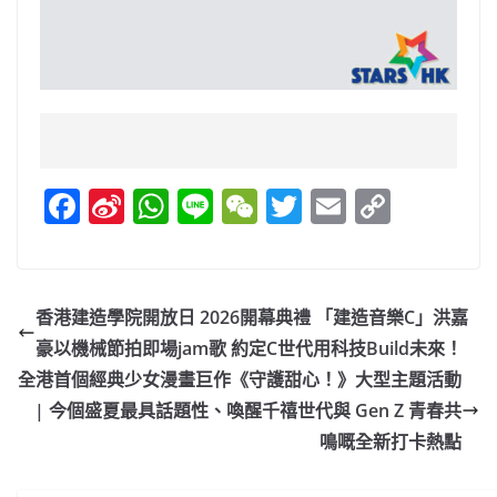
F
Si
W
Li
W
T
E
C
a
n
h
n
e
w
m
o
c
a
at
e
C
itt
ai
p
e
W
s
h
er
l
y
香港建造學院開放日 2026開幕典禮 「建造音樂C」洪嘉
b
ei
A
at
Li
豪以機械節拍即場jam歌 約定C世代用科技Build未來！
o
b
p
n
全港首個經典少女漫畫巨作《守護甜心！》大型主題活動
o
o
p
k
| 今個盛夏最具話題性、喚醒千禧世代與 Gen Z 青春共
鳴嘅全新打卡熱點
k