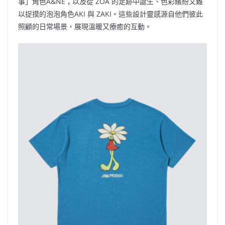
事」角色A&NE；以及從 ZOA 的足跡中誕生、色彩繽紛又難
以捉摸的泡泡角色AKI 與 ZAKI。這些設計靈感源自他們彼此
照顧的日常場景，展現溫暖又療癒的互動。