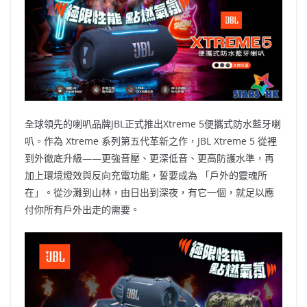
b
ei
A
at
Li
o
b
p
n
o
o
p
k
k
全球領先的喇叭品牌JBL正式推出Xtreme 5便攜式防水藍牙喇
叭。作為 Xtreme 系列第五代革新之作，JBL Xtreme 5 從裡
到外徹底升級——更強音壓、更深低音、更高防護水準，再
加上環境燈效與反向充電功能，誓要成為 「戶外的靈魂所
在」。從沙灘到山林，由日出到深夜，有它一個，就足以應
付你所有戶外出走的需要。