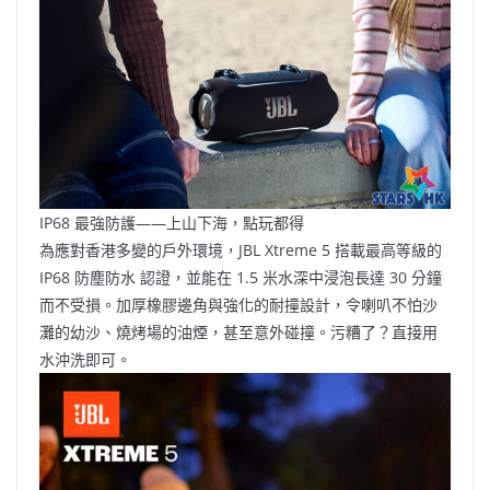
IP68 最強防護——上山下海，點玩都得
為應對香港多變的戶外環境，JBL Xtreme 5 搭載最高等級的
IP68 防塵防水 認證，並能在 1.5 米水深中浸泡長達 30 分鐘
而不受損。加厚橡膠邊角與強化的耐撞設計，令喇叭不怕沙
灘的幼沙、燒烤場的油煙，甚至意外碰撞。污糟了？直接用
水沖洗即可。