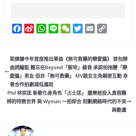
F
Si
W
Li
W
T
E
C
a
n
h
n
e
w
m
o
c
a
at
e
C
itt
ai
p
e
W
s
h
er
l
y
梁煒謙今年首度推出單曲《無可救藥的戀愛腦》 首包辦
b
ei
A
at
Li
曲詞編監 難忘在Beyond「聖地」錄音 承認拍拖變「戀
o
b
p
n
愛腦」男友 但非「無可救藥」 MV跟女主角親密互動 幸
o
o
p
k
曾合作拍劇減低尷尬
Phil 林奕匡 新歌化身角色「占士匡」 邀樂迷投入真假難
k
辨的特務世界 與 Wyman 一拍即合 刻劃網絡時代的不安
與動盪