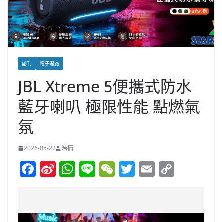
副刊
電子產品
JBL Xtreme 5便攜式防水
藍牙喇叭 極限性能 點燃氣
氛
2026-05-22
浩楠
F
Si
W
Li
W
T
E
C
a
n
h
n
e
w
m
o
c
a
at
e
C
itt
ai
p
e
W
s
h
er
l
y