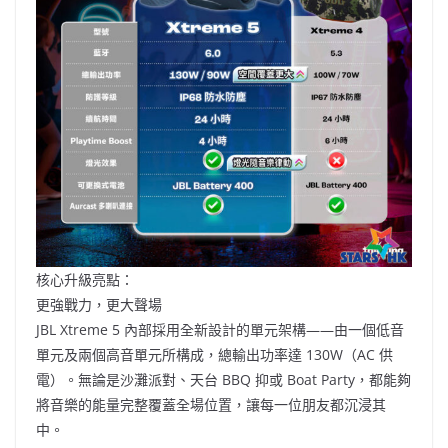
核心升級亮點：
更強戰力，更大聲場
JBL Xtreme 5 內部採用全新設計的單元架構——由一個低音
單元及兩個高音單元所構成，總輸出功率達 130W（AC 供
電）。無論是沙灘派對、天台 BBQ 抑或 Boat Party，都能夠
將音樂的能量完整覆蓋全場位置，讓每一位朋友都沉浸其
中。