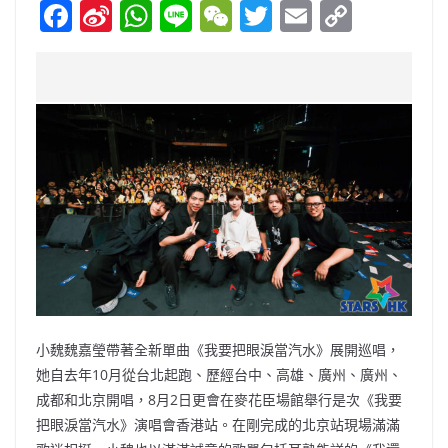
F
Si
W
Li
W
T
E
C
a
n
h
n
e
w
m
o
c
a
at
e
C
itt
ai
p
e
W
s
h
er
l
y
b
ei
A
at
Li
o
b
p
n
o
o
p
k
k
小魏魏嘉瑩帶著全新單曲《我要把眼淚當汽水》展開巡唱，
她自去年10月從台北起跑、歷經台中、高雄、廣州、廣州、
成都和北京開唱，8月2日更會在麥花臣場館舉行是次《我要
把眼淚當汽水》演唱會香港站。在剛完成的北京站現場滿滿