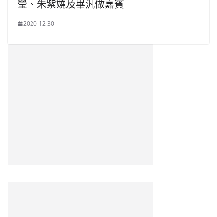
瑩、朱紫嬈及畢汎做嘉賓
2020-12-30