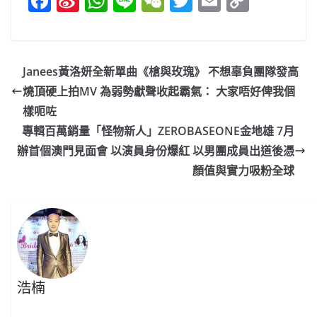
F
Si
W
Li
W
T
E
C
a
n
h
n
e
w
m
o
c
a
at
e
C
itt
ai
p
e
W
s
h
er
l
y
Janees黃洛妍全新單曲《槍與玫瑰》 不想辜負團隊發高
b
ei
A
at
Li
燒頂硬上拍MV 為弱勢獻聲收起霸氣： 大家唔好俾我個
o
b
p
n
樣呃咗
o
o
p
k
專輯百萬銷量「怪物新人」ZEROBASEONE金地雄 7月
辦首個澳門見面會 以演員身份爆紅 以男團成員出道後憑
k
顏值與實力吸粉全球
浩楠