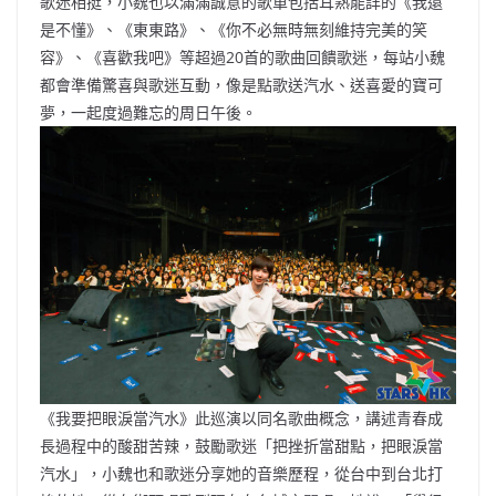
歌迷相挺，小魏也以滿滿誠意的歌單包括耳熟能詳的《我還
是不懂》、《東東路》、《你不必無時無刻維持完美的笑
容》、《喜歡我吧》等超過20首的歌曲回饋歌迷，每站小魏
都會準備驚喜與歌迷互動，像是點歌送汽水、送喜愛的寶可
夢，一起度過難忘的周日午後。
《我要把眼淚當汽水》此巡演以同名歌曲概念，講述青春成
長過程中的酸甜苦辣，鼓勵歌迷「把挫折當甜點，把眼淚當
汽水」，小魏也和歌迷分享她的音樂歷程，從台中到台北打