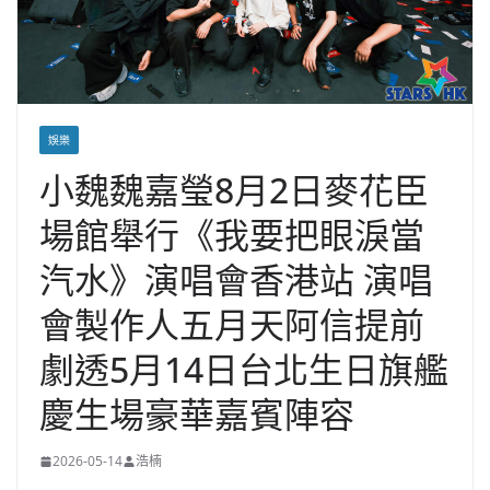
娛樂
小魏魏嘉瑩8月2日麥花臣
場館舉行《我要把眼淚當
汽水》演唱會香港站 演唱
會製作人五月天阿信提前
劇透5月14日台北生日旗艦
慶生場豪華嘉賓陣容
2026-05-14
浩楠