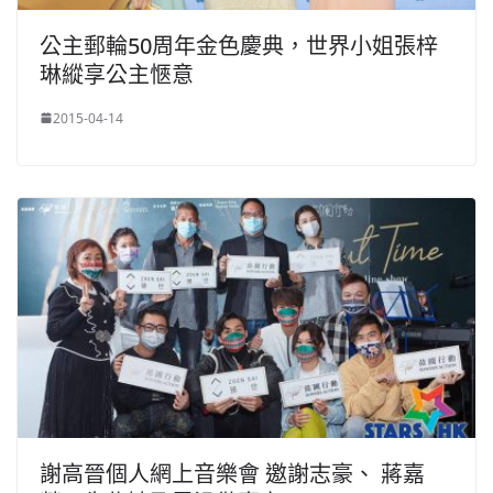
公主郵輪50周年金色慶典，世界小姐張梓
琳縱享公主愜意
2015-04-14
謝高晉個人網上音樂會 邀謝志豪、 蔣嘉