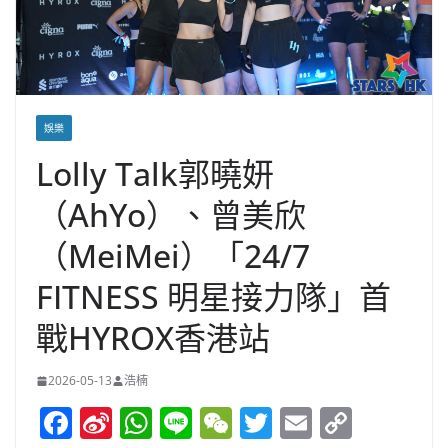
娛樂
Lolly Talk郭曉妍
（AhYo）、曾美欣
（MeiMei）「24/7
FITNESS 明星接力隊」首
戰HYROX香港站
2026-05-13
浩楠
F
Si
W
Li
W
T
E
C