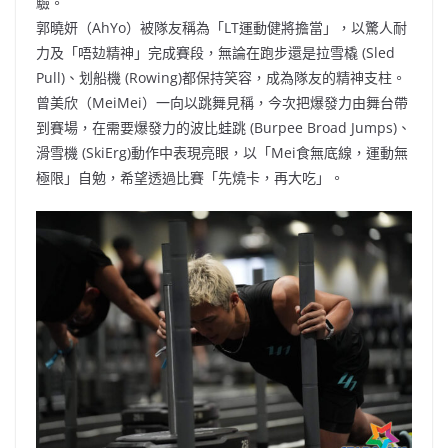
驗。
郭曉妍（AhYo）被隊友稱為「LT運動健將擔當」，以驚人耐
力及「唔攰精神」完成賽段，無論在跑步還是拉雪橇 (Sled
Pull)、划船機 (Rowing)都保持笑容，成為隊友的精神支柱。
曾美欣（MeiMei）一向以跳舞見稱，今次把爆發力由舞台帶
到賽場，在需要爆發力的波比蛙跳 (Burpee Broad Jumps)、
滑雪機 (SkiErg)動作中表現亮眼，以「Mei食無底線，運動無
極限」自勉，希望透過比賽「先燒卡，再大吃」。