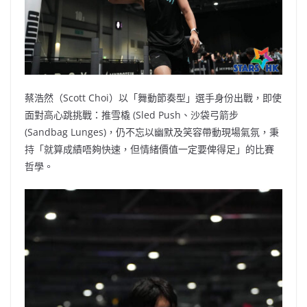
蔡浩然（Scott Choi）以「舞動節奏型」選手身份出戰，即使
面對高心跳挑戰：推雪橇 (Sled Push、沙袋弓箭步
(Sandbag Lunges)，仍不忘以幽默及笑容帶動現場氣氛，秉
持「就算成績唔夠快速，但情緒價值一定要俾得足」的比賽
哲學。