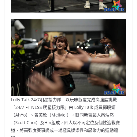
Lolly Talk 24/7明星接力隊 以玩味態度完成高強度挑戰
「24/7 FITNESS 明星接力隊」由 Lolly Talk 成員郭曉妍
（AhYo）、曾美欣（MeiMei），聯同新晉藝人蔡浩然
（Scott Choi）及Hin組成，四人以不同定位及個性迎戰賽
道，將高強度賽事變成一場極具娛樂性和感染力的運動體