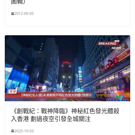
圖輯）
2012-06-05
《創戰紀：戰神降臨》神秘紅色發光體殺
入香港 劃過夜空引發全城關注
2025-10-03