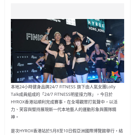
a
n
h
n
e
w
m
o
c
a
at
e
C
itt
ai
p
e
W
s
h
er
l
y
b
ei
A
at
Li
o
b
p
n
o
o
p
k
k
本地24小時健身品牌24/7 FITNESS 旗下由人氣女團Lolly
Talk成員組成的「24/7 FITNESS明星接力隊」，今日於
HYROX香港站順利完成賽事，在全場觀眾打氣聲中，以活
力、笑容與堅持展現新一代本地藝人的運動形象與團隊精
神。
是次HYROX香港站於5月8至10日假亞洲國際博覽館舉行，結