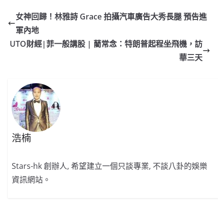
e
W
s
h
er
l
y
女神回歸！林雅詩 Grace 拍攝汽車廣告大秀長腿 預告進
b
ei
A
at
Li
軍內地
o
b
p
n
UTO財經|菲一般講股 | 藺常念：特朗普起程坐飛機，訪
o
o
p
k
華三天
k
浩楠
Stars-hk 創辦人, 希望建立一個只談專業, 不談八卦的娛樂
資訊網站。