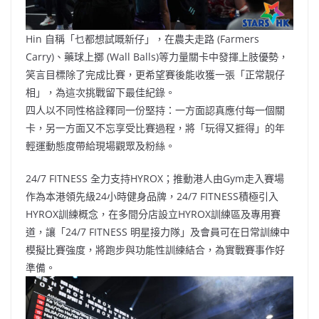
Hin 自稱「乜都想試嘅新仔」，在農夫走路 (Farmers
Carry)、藥球上擲 (Wall Balls)等力量關卡中發揮上肢優勢，
笑言目標除了完成比賽，更希望賽後能收獲一張「正常靚仔
相」，為這次挑戰留下最佳紀錄。
四人以不同性格詮釋同一份堅持：一方面認真應付每一個關
卡，另一方面又不忘享受比賽過程，將「玩得又捱得」的年
輕運動態度帶給現場觀眾及粉絲。
24/7 FITNESS 全力支持HYROX；推動港人由Gym走入賽場
作為本港領先級24小時健身品牌，24/7 FITNESS積極引入
HYROX訓練概念，在多間分店設立HYROX訓練區及專用賽
道，讓「24/7 FITNESS 明星接力隊」及會員可在日常訓練中
模擬比賽強度，將跑步與功能性訓練結合，為實戰賽事作好
準備。