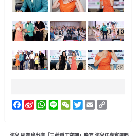
F
Si
W
Li
W
T
E
C
a
n
h
n
e
w
m
o
c
a
at
e
C
itt
ai
p
e
W
s
h
er
l
y
海兒 周奕瑋出席「三菱重工空調」晚宴 海兒任嘉賓連唱