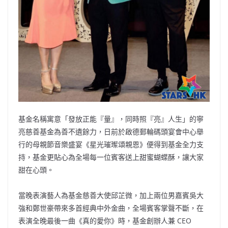
基金名稱寓意「發放正能『量』，同時照『亮』人生」的寧
亮慈善基金為善不遺餘力，日前於啟德郵輪碼頭宴會中心舉
行的母親節音樂盛宴《星光璀璨頌親恩》便得到基金全力支
持，基金更貼心為全場每一位賓客送上甜蜜蝴蝶酥，讓大家
甜在心頭。
當晚表演藝人為基金慈善大使邱芷微，加上兩位男嘉賓吳大
強和鄭世豪帶來多首經典中外金曲，全場賓客掌聲不斷，在
表演全晚最後一曲《真的愛你》時，基金創辦人兼 CEO