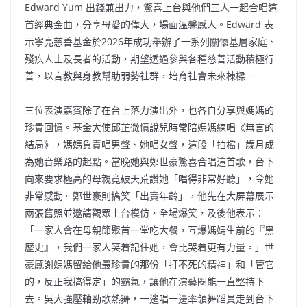
Edward Yum 出錢兼出力，驚喜上台與他們三人一起合唱這
首經典金曲，分享母愛的偉大，場面溫馨感人。Edward 表
示寧亮慈善基金於2026年成功舉辦了一系列關懷基層家庭、
殘疾人士及長者的活動，期望透過參與各種慈善活動積極行
善，以言教與身教幫助弱勢社群，培育社會未來棟樑。
三位表演嘉賓除了在台上落力演出外，也各自分享與媽媽的
珍貴回憶。基金大使邱芷微憶說兒時常陪媽媽練唱《無言的
結局》，媽媽負責唱男聲、她唱女聲，這段「拍檔」歲月成
為她音樂路的起點。當晚她與鄭世豪驚喜合唱這首歌，台下
向來要求極高的母親竟破天荒讚她「唱得非常好聽」，令她
非常感動。鄭世豪則搞笑「出賣年齡」，他先在大屏幕展示
兩張舊照並邀請觀眾上台模仿，全場爆笑，及後他表示：
「一家人會在母親節聚首一堂吃大餐，互爆媽媽生前的『黑
歷史』，我們一家人笑着記住她，會比哭着更有力量。」世
豪感謝媽媽留給他最珍貴的那份「打不死的精神」和「管它
的，反正我搞得定」的霸氣，讓他在演藝圈能一直堅持下
去。吳大強壓軸勁歌熱舞，一邊唱一邊率領舞蹈員走到台下