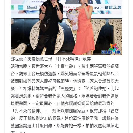
鄭世豪：笑着懷念亡母 「打不死精神」永存
活動當晚，鄭世豪大方「出賣年齡」，曬出兩張舊照並邀請
台下觀眾上台玩模仿遊戲，爆笑場面令全場氣氛輕鬆熱烈。
被問到如何與家人慶祝母親節時，他透露一家人會聚首吃大
餐，互相爆料媽媽生前的「黑歷史」：「笑着記住她，比起
哭著想念她，更符合我們家人的風格。媽媽若看到我們還是
這麼熱鬧，一定最開心。」他亦感謝媽媽留給他最珍貴的
「打不死的精神」：「媽咪以前照顧家庭，很有那種『管它
的，反正我搞得定』的霸氣。這份韌性傳給了我，讓我在演
藝圈無論遇上什麼困難，都能像她一樣，拍拍灰塵就繼續走
下去。」