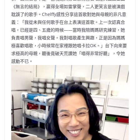
《無言的結局》，贏得全場如雷掌聲，二人更笑言是被演戲
耽誤了的歌手。Chelffy感性分享這首歌對她與母親的非凡意
義：「我從未與任何歌手在台上表演這首歌。上一次認真合
唱，已經是四、五歲的時候——當時我陪媽媽研究練習，她
負責唱男聲，我唱女聲。我對唱歌產生興趣，正是因為媽媽
極喜歡唱歌，小時候常在家裡跟她唱卡拉OK。」台下向來要
求極高的母親，聽後竟破天荒讚她「唱得非常好聽」，令她
感動不已。