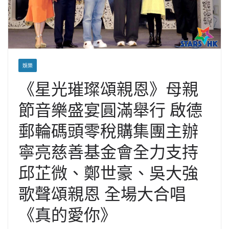
娛樂
《星光璀璨頌親恩》母親
節音樂盛宴圓滿舉行 啟德
郵輪碼頭零稅購集團主辦
寧亮慈善基金會全力支持
邱芷微、鄭世豪、吳大強
歌聲頌親恩 全場大合唱
《真的愛你》