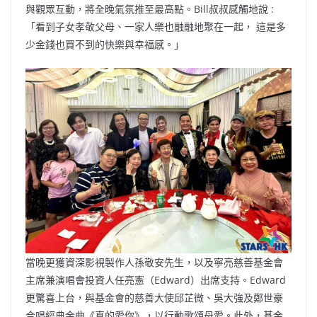
與觀眾互動，將全晚氣氛推至最高點。Bill叔叔感觸地說 :
「看到子女孝敬父母、一家人樂也融融地聚在一起， 這是多
少金錢也買不到的快樂與幸福感。」
當晚更獲資深影視製作人孫敬安先生，以及寧亮慈善基金會
主席兼演唱會投資人任亮憲（Edward）出席支持。Edward
更驚喜上台，與基金會的慈善大使邱芷微、吳大強及鄭世豪
合唱經典金曲《真的愛你》，以行動歌頌母愛。此外，基金