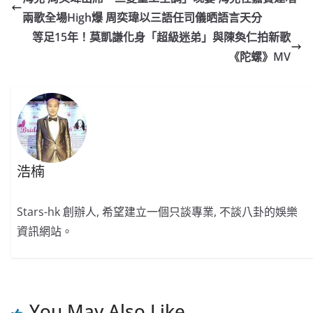
b
ei
A
at
Li
兩歌全場High爆 周奕瑋以三語任司儀晒語言天分
o
b
p
n
等足15年！莫凱謙化身「超級迷弟」與陳奐仁拍新歌
o
o
p
k
《陀螺》MV
k
浩楠
Stars-hk 創辦人, 希望建立一個只談專業, 不談八卦的娛樂
資訊網站。
You May Also Like