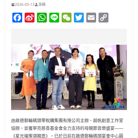
2026-05-13
浩楠
F
Si
W
Li
W
T
E
C
a
n
h
n
e
w
m
o
c
a
at
e
C
itt
ai
p
e
W
s
h
er
l
y
b
ei
A
at
Li
o
b
p
n
o
o
p
k
k
由啟德郵輪碼頭零稅購集團有限公司主辦、超帆創意工作室
協辦，並獲寧亮慈善基金會全力支持的母親節音樂盛宴——
《星光璀璨頌親恩》，已於日前在啟德郵輪碼頭宴會中心圓