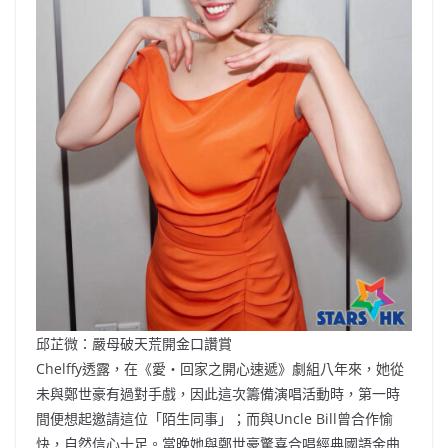
邱芷微：嚴母破天荒開金口讚賞
Chelffy透露，在《愛‧回家之開心速遞》劇組八年來，她從
未與鄭世豪有過對手戲，因此這次籌備演唱活動時，第一時
間便想起邀請這位「陌生同事」；而與Uncle Bill曾合作愉
快，自然信心十足。當晚她與鄭世豪驚喜合唱經典國語金曲