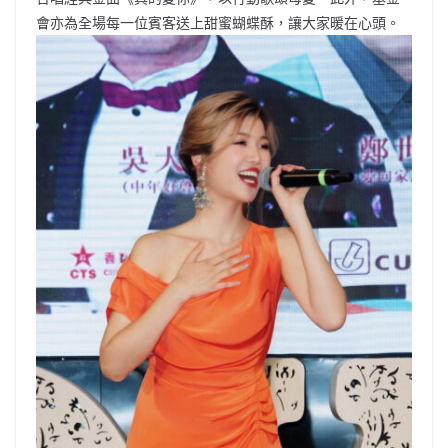
會亦為全場每一位賓客送上甜蜜蝴蝶酥，讓大家暖在心頭。