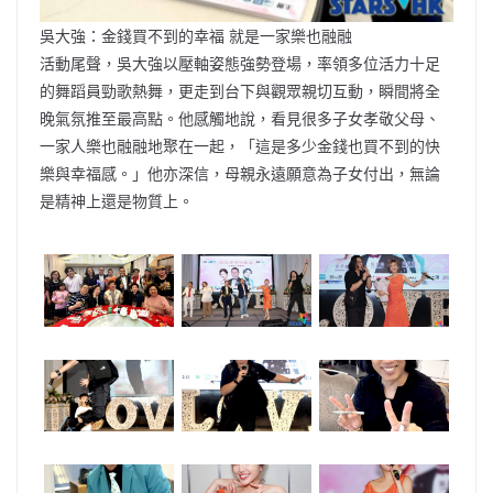
吳大強：金錢買不到的幸福 就是一家樂也融融
活動尾聲，吳大強以壓軸姿態強勢登場，率領多位活力十足
的舞蹈員勁歌熱舞，更走到台下與觀眾親切互動，瞬間將全
晚氣氛推至最高點。他感觸地說，看見很多子女孝敬父母、
一家人樂也融融地聚在一起，「這是多少金錢也買不到的快
樂與幸福感。」他亦深信，母親永遠願意為子女付出，無論
是精神上還是物質上。