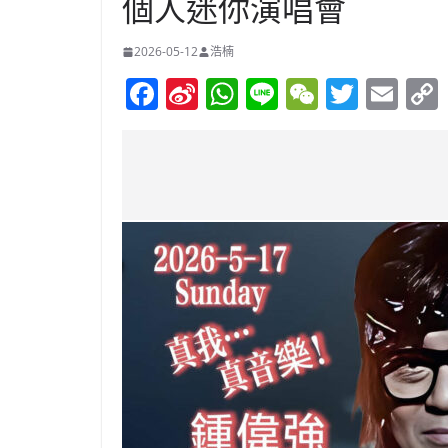
個人迷你演唱會
2026-05-12
浩楠
F
Si
W
Li
W
T
E
a
n
h
n
e
w
m
c
a
at
e
C
itt
ai
e
W
s
h
er
l
b
ei
A
at
o
b
p
o
o
p
k