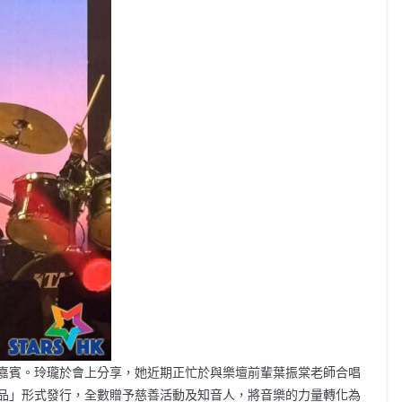
嘉賓。玲瓏於會上分享，她近期正忙於與樂壇前輩葉振棠老師合唱
品」形式發行，全數贈予慈善活動及知音人，將音樂的力量轉化為