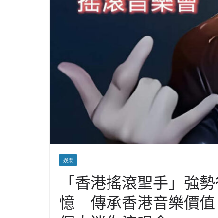
娛樂
「香港搖滾聖手」強勢復
憶 傳承香港音樂價值