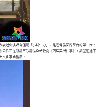
今次迷你演唱會僅屬「小試牛刀」，是鍾偉強回歸舞台的第一步，
亦公佈正在緊鑼密鼓籌備全新歌劇《西洋菜街往事》，期望透過不
土文化事業發展。