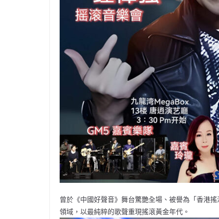
曾於《中國好聲音》舞台驚艷全場、被譽為「香港搖滾聖
領域，以最純粹的歌聲重現搖滾黃金年代。