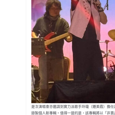
是次演唱會亦邀請到實力派歌手玲瓏（鍾美霞）擔任
錄製個人新專輯。值得一提的是，該專輯將以「非賣