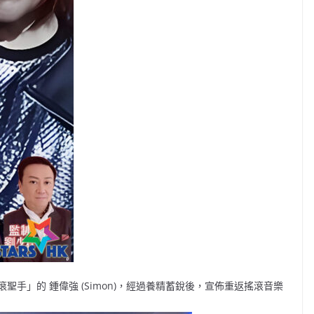
手」的 鍾偉強 (Simon)，經過養精蓄銳後，宣佈重返搖滾音樂