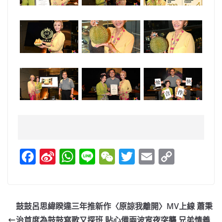
F
Si
W
Li
W
T
E
C
a
n
h
n
e
w
m
o
c
a
at
e
C
itt
ai
p
e
W
s
h
er
l
y
鼓鼓呂思緯睽違三年推新作〈原諒我離開〉MV上線 蕭秉
b
ei
A
at
Li
治首度為鼓鼓寫歌又探班 貼心備兩波宵夜突襲 兄弟情義