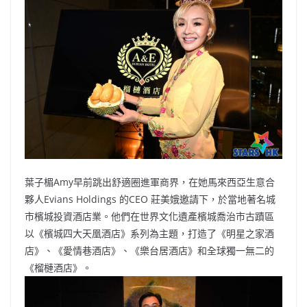
b
ei
A
at
Li
o
b
p
n
o
o
p
k
k
葉子楣Amy早前跳出舒適圈進軍商界，在她馬來西亞生意合
夥人Evians Holdings 的CEO 莊美娥邀請下，於當地著名城
市檳城投資酒店業。他們在世界文化遺產檳城喬治市古蹟區
以《檳城四大天凰酒店》系列為主題，打造了《明星之家酒
店》、《愛情巷酒店》、《樂台居酒店》和全球獨一無二的
《榴槤酒店》。