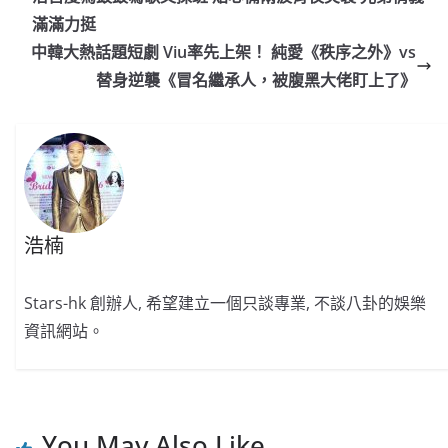
o
b
p
n
滿滿力挺
o
o
p
k
中韓大熱話題短劇 Viu率先上架！ 純愛《秩序之外》vs
替身逆襲《冒名繼承人，被腹黑大佬盯上了》
k
浩楠
Stars-hk 創辦人, 希望建立一個只談專業, 不談八卦的娛樂
資訊網站。
You May Also Like