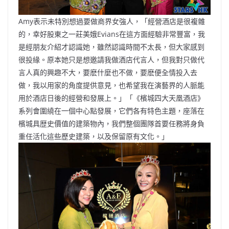
Amy表示未特別想過要做商界女強人，「經營酒店是很複雜
的，幸好股東之一莊美娥Evians在這方面經驗非常豐富，我
是經朋友介紹才認識她，雖然認識時間不太長，但大家感到
很投緣。原本她只是想邀請我做酒店代言人，但我對只做代
言人真的興趣不大，要麽什麼也不做，要麽便全情投入去
做，我以用家的角度提供意見，也希望我在演藝界的人脈能
用於酒店日後的經營和發展上。」「《檳城四大天凰酒店》
系列會圍繞在一個中心點發展，它們各有特色主題，座落在
檳城具歴史價值的建築物內，我們整個團隊首要任務將身負
重任活化這些歷史建築，以及保留原有文化。」