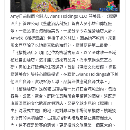
Amy日前聯同合夥人Evians Holdings CEO 莊美娥，《榴槤
酒店》管理公司《藝龍酒店科技》負責人吳小雄和傳媒飯
聚，一邊品嚐香港榴槤美食，一邊分享今次經營酒店大計，
Amy說《榴槤酒店》包括了她的想法，因為她不吃肉，來到
馬來西亞除了吃她最喜歡的海鮮外，榴槤便是第二最愛，
「《榴槤酒店》項目定位為檳城古蹟區，以至全球唯一全域
榴蓮自由酒店，這才能打造獨有品牌，為未來擴張奠定基
礎。再加上打破傳統住宿邊界，首創《深度文化度假 + 極致
榴蓮美食》雙核心體驗模式，在聯動Evians Holdings旗下其
他酒店資源，實現客源互導、品牌與供應鏈資源共享。」
「《榴槤酒店》是檳城古蹟區唯一允許在全域範圍內，包括
客房、公區、露台、庭院任意時段食用榴蓮的酒店，這既是
底蘊深厚的文化遺產度假酒店，又是全球少見的《榴蓮自
由》沈浸式主題目的地，絕對難以被市場簡單模仿。檳城幾
乎所有的高端酒店、古蹟民宿都明確規定禁止攜帶榴蓮入
內。這不僅是遊客的遺憾，更是檳城文旅產業一個巨大的、