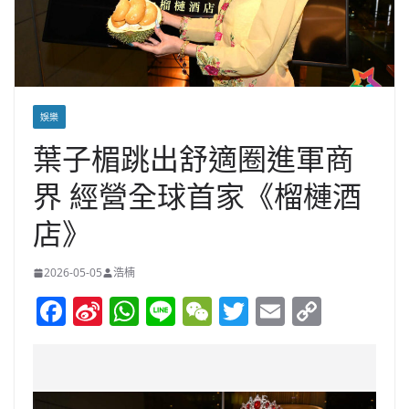
娛樂
葉子楣跳出舒適圈進軍商
界 經營全球首家《榴槤酒
店》
2026-05-05
浩楠
F
Si
W
Li
W
T
E
C
a
n
h
n
e
w
m
o
c
a
at
e
C
itt
ai
p
e
W
s
h
er
l
y