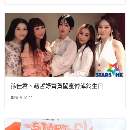
孫佳君、趙哲妤齊賀閨蜜傅淖鈴生日
2019-10-29