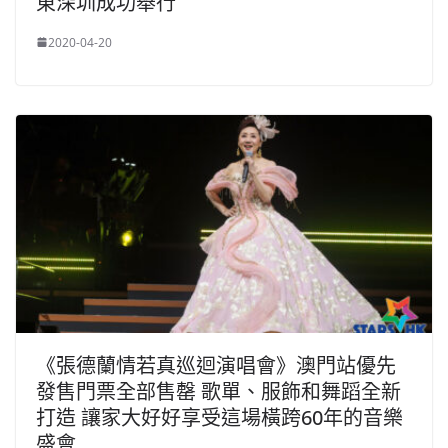
東深圳成功舉行
2020-04-20
《張德蘭情若真巡迴演唱會》澳門站優先
發售門票全部售罄 歌單、服飾和舞蹈全新
打造 讓家大好好享受這場橫跨60年的音樂
盛會