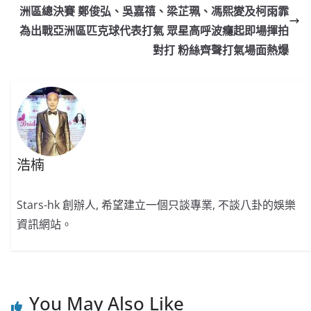
o
o
p
k
洲區總決賽 鄭俊弘、吳嘉禧、梁芷珮、馮熙夑及柯雨霏
為出戰亞洲區匹克球代表打氣 眾星高呼波癮起即場揮拍
k
對打 粉絲齊聲打氣場面熱爆
浩楠
Stars-hk 創辦人, 希望建立一個只談專業, 不談八卦的娛樂
資訊網站。
You May Also Like