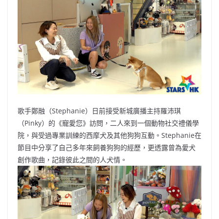
b
ei
A
at
Li
o
b
p
n
o
o
p
k
k
歌手鄭融（Stephanie）日前接受新城廣播主持羅沛琪
（Pinky）的《寵愛您》訪問，二人來到一個動物社交禮儀學
院，與受過專業訓練的西摩犬及其他狗狗互動。Stephanie在
節目中分享了自己多年來飼養狗狗的經歷，更透露曾為愛犬
創作歌曲，記錄彼此之間的人犬情。