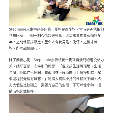
Stephanie人生中飼養的第一隻狗是西施狗，當時是爸爸把狗
狗帶回家，「嗰一刻心情超級興奮，因為想養狗養寵物好多
年，之前係循序漸進，屋企人會養烏龜、兔仔，之後才養
狗，所以超級開心。」
除了飼養小狗，Stephanie亦曾領養一隻來自澳門的退役格力
犬，她形容是一次特別的經歷：「佢之前生活嘅環境、生活
習慣，佢嘅性格係點，我都用咗一段時間同佢慢慢相處，呢
個過程我覺得好難忘。」她指大狗與小狗的性格很不同，格
力犬個性比較獨立，需要有自己的空間，不可以像小狗一樣
隨時抱起或撫摸。