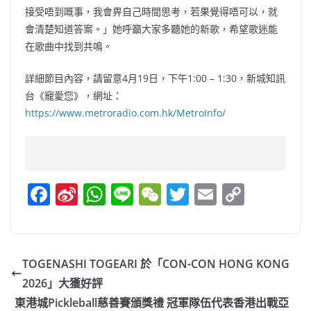
接受唔到嘅事，我會畀自己時間思考，若果覺得唔可以，就
會清楚知道答案。」她呼籲大家多聽她的新歌，希望歌迷能
在歌曲中找到共鳴。
詳細節目內容，請留意4月19日，下午1:00 – 1:30，新城知訊
台《寵愛您》，網址：
https://www.metroradio.com.hk/MetroInfo/
F
Si
W
Li
W
T
E
C
a
n
h
n
e
w
m
o
c
a
at
e
C
itt
ai
p
e
W
s
h
er
l
y
TOGENASHI TOGEARI 於「CON-CON HONG KONG
b
ei
A
at
Li
2026」大獲好評
o
b
p
n
東港城Pickleball慈善賽頒獎禮 冠軍隊伍代表香港出戰亞