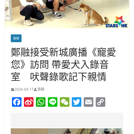
娛樂
鄭融接受新城廣播《寵愛
您》訪問 帶愛犬入錄音
室 吠聲錄歌記下親情
2026-04-17
浩楠
F
Si
W
Li
W
T
E
C
a
n
h
n
e
w
m
o
c
a
at
e
C
itt
ai
p
e
W
s
h
er
l
y