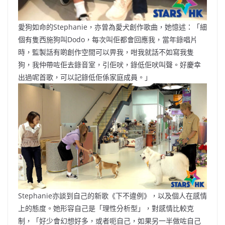
愛狗如命的Stephanie，亦曾為愛犬創作歌曲，她憶述：「細
個有隻西施狗叫Dodo，每次叫佢都會回應我，當年錄唱片
時，監製話有啲創作空間可以畀我，咁我就話不如寫我隻
狗，我仲帶咗佢去錄音室，引佢吠，錄低佢吠叫聲。好慶幸
出過呢首歌，可以記錄低佢係家庭成員。」
Stephanie亦談到自己的新歌《下不違例》，以及個人在感情
上的態度。她形容自己是「理性分析型」，對感情比較克
制，「好少會幻想好多，或者呃自己，如果另一半做咗自己