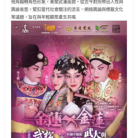
視角翻轉角色形象，重塑武潘面貌，從古今對照帶出人性與
輿論省思，緊扣當代社會關注的流言、網絡輿論與標籤文化
等議題，旨在與年輕觀眾產生共鳴