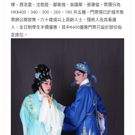
煇、周洛童、沈栢銓、鄺紫煌、吳國華、張肇倫。票價分為
HK$400、340、300、260、180 共五種，門票現已於城市售
票網公開發售。六十歲或以上高齡人士、殘疾人及其看護
人、全日制學生半價優惠，其中$400優惠門票只設於部份指
定座位。