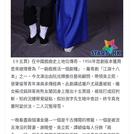
《十五貫》在中國戲曲史上地位傳奇 – 1956年崑劇版本獲周
恩來總理譽為「一齣戲救活一個劇種」，屬粵劇「江湖十八
本」之一。今次演出由阮兆輝擔任藝術顧問，帶領吳立熙、
張肇倫等青年演員承傳經典。此劇講述屠戶尤葫蘆被殺，繼
女蘇戍娟與客商熊友蘭因身上搜出十五貫錢，被屈打成招判
斬，知府況鍾察覺疑點，假扮測字先生暗中查訪，終令真兇
婁阿鼠伏法，二人沉冤得雪。
一晚看盡兩個潘金蓮—一個是千古傳聞的標籤，一個是被流
言淹沒的賢妻。謝曉瑩、吳立熙、譚穎倫每人分飾「兩