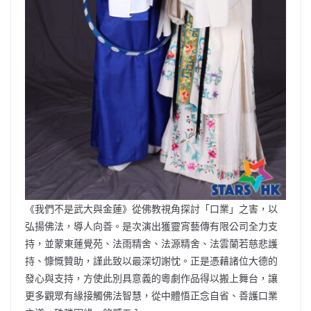
《我們不是武大與金蓮》從佛教視角探討「口業」之害，以
弘揚佛法，導人向善。是次演出獲靈宵藝傳有限公司全力支
持，並蒙東蓮覺苑、法雨精舍、法源精舍、法雲蘭若慈悲護
持、慷慨贊助，謹此致以最深切謝忱。正是憑藉諸位大德的
發心與支持，方使此別具意義的粵劇作品得以搬上舞台，讓
更多觀眾有緣接觸佛法智慧，從中體悟正念自省、善護口業