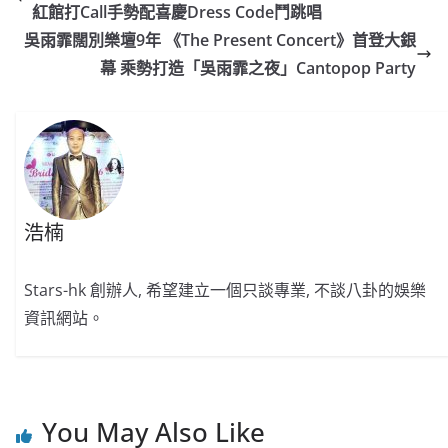
b
ei
A
at
Li
紅館打Call手勢配喜慶Dress Code鬥跳唱
o
b
p
n
吳雨霏闊別樂壇9年 《The Present Concert》首登大銀
o
o
p
k
幕 乘勢打造「吳雨霏之夜」Cantopop Party
k
浩楠
Stars-hk 創辦人, 希望建立一個只談專業, 不談八卦的娛樂
資訊網站。
You May Also Like