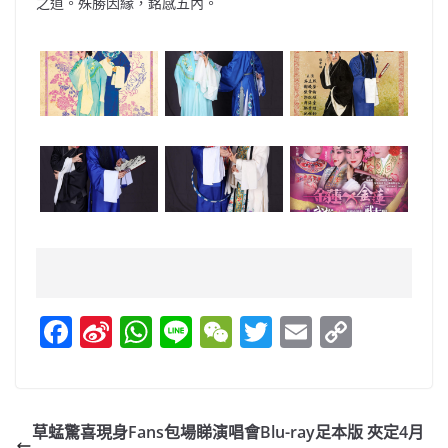
之道。殊勝因緣，銘感五內。
F
Si
W
Li
W
T
E
C
a
n
h
n
e
w
m
o
c
a
at
e
C
itt
ai
p
e
W
s
h
er
l
y
草蜢驚喜現身Fans包場睇演唱會Blu-ray足本版 夾定4月