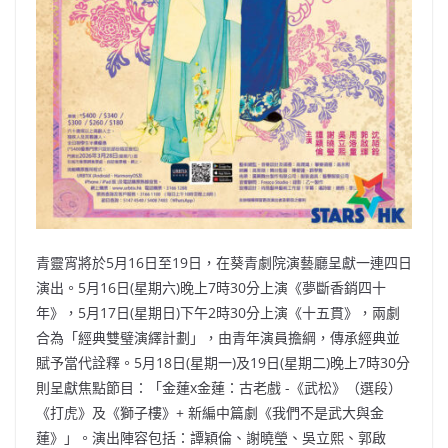
青靈宵將於5月16日至19日，在葵青劇院演藝廳呈獻一連四日
演出。5月16日(星期六)晚上7時30分上演《夢斷香銷四十
年》，5月17日(星期日)下午2時30分上演《十五貫》，兩劇
合為「經典雙璧演繹計劃」，由青年演員擔綱，傳承經典並
賦予當代詮釋。5月18日(星期一)及19日(星期二)晚上7時30分
則呈獻焦點節目：「金蓮x金蓮：古老戲 -《武松》（選段）
《打虎》及《獅子樓》+ 新編中篇劇《我們不是武大與金
蓮》」。演出陣容包括：譚穎倫、謝曉瑩、吳立熙、郭啟