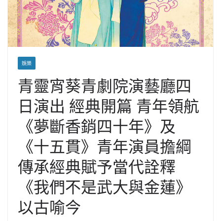
娛樂
青靈宵葵青劇院演藝廳四
日演出 經典開篇 青年領航
《夢斷香銷四十年》及
《十五貫》青年演員擔綱
傳承經典賦予當代詮釋
《我們不是武大與金蓮》
以古喻今