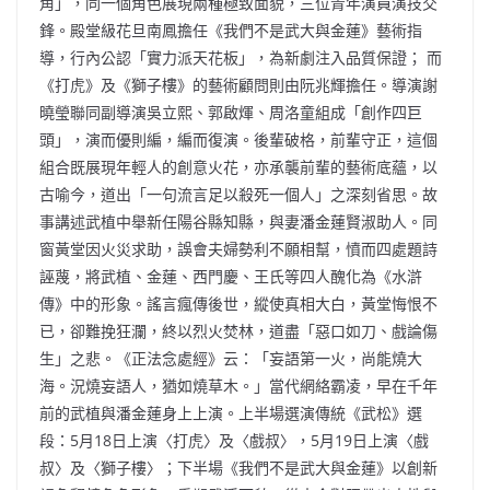
角」，同一個角色展現兩種極致面貌，三位青年演員演技交
鋒。殿堂級花旦南鳳擔任《我們不是武大與金蓮》藝術指
導，行內公認「實力派天花板」，為新劇注入品質保證； 而
《打虎》及《獅子樓》的藝術顧問則由阮兆輝擔任。導演謝
曉瑩聯同副導演吳立熙、郭啟煇、周洛童組成「創作四巨
頭」，演而優則編，編而復演。後輩破格，前輩守正，這個
組合既展現年輕人的創意火花，亦承襲前輩的藝術底蘊，以
古喻今，道出「一句流言足以殺死一個人」之深刻省思。故
事講述武植中舉新任陽谷縣知縣，與妻潘金蓮賢淑助人。同
窗黃堂因火災求助，誤會夫婦勢利不願相幫，憤而四處題詩
誣蔑，將武植、金蓮、西門慶、王氏等四人醜化為《水滸
傳》中的形象。謠言瘋傳後世，縱使真相大白，黃堂悔恨不
已，卻難挽狂瀾，終以烈火焚林，道盡「惡口如刀、戲論傷
生」之悲。《正法念處經》云：「妄語第一火，尚能燒大
海。況燒妄語人，猶如燒草木。」當代網絡霸凌，早在千年
前的武植與潘金蓮身上上演。上半場選演傳統《武松》選
段：5月18日上演〈打虎〉及〈戲叔〉，5月19日上演〈戲
叔〉及〈獅子樓〉；下半場《我們不是武大與金蓮》以創新