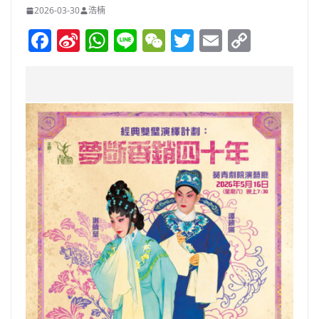
2026-03-30
浩楠
F
Si
W
Li
W
T
E
C
a
n
h
n
e
w
m
o
c
a
at
e
C
itt
ai
p
e
W
s
h
er
l
y
b
ei
A
at
Li
o
b
p
n
o
o
p
k
k