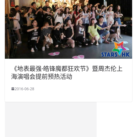
《地表最强·皓锋魔都狂欢节》暨周杰伦上
海演唱会提前预热活动
2016-06-28