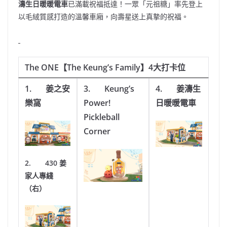
濤生日暖暖電車
已滿載祝福抵達！一眾「元祖糖」率先登上
以毛絨質感打造的溫馨車廂，向壽星送上真摯的祝福。
The ONE
【
The Keung’s Family
】
4
大打卡位
1.
姜之安
3.
Keung’s
4.
姜濤生
樂窩
Power!
日暖暖電車
Pickleball
Corner
2.
430
姜
家人專綫
（右）