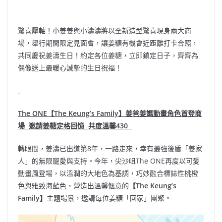
驚喜壓軸！小姜姜與小濤濤將以全新造型驚喜現身兩大商
場，舉行期間限定見面會，讓姜糖有機會近距離打卡合照，
共同慶祝姜濤生日！約定各位姜糖，立即鎖定日子，齊齊為
偶像送上最暖心誠摯的生日祝福！
The ONE
【
The Keung’s Family
】姜爸姜媽動畫角色首登商
場
邀請姜糖定格回憶
共度溫馨
430
轉眼間，姜濤已出道第8年，一路走來，幸有最強後盾「姜家
人」的無限寵愛與支持。今年，尖沙咀The ONE再度以可愛
動畫風登場，以溫潤的大地色為基調，巧妙融合標誌性桃橙
色與雅致海藍色，營造出溫馨愜意的
【
The Keung’s
Family
】
主題場景，邀請每位姜糖「回家」團聚。