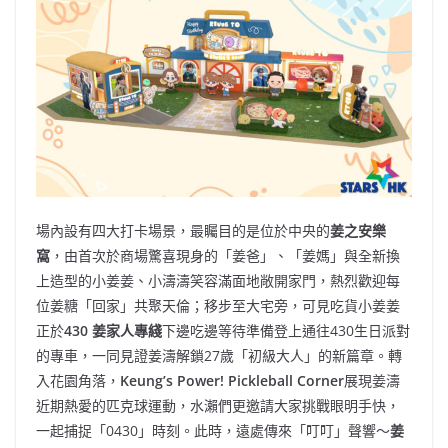
場內設有四大打卡場景，最矚目的是位於中央的
姜之安樂
窩
，由首次於商場驚喜現身的「姜爸」、「姜媽」與全新換
上造型的小姜姜、小濤濤笑容滿面地敞開家門，熱烈歡迎每
位姜糖「回家」共聚天倫；移步至大宅旁，可見吃貨小姜姜
正於
430
姜家人專綫
下邊吃邊等待準備登上通往430生日派對
的專車，一同見證姜濤解鎖27歲「初級大人」的新篇章。轉
入花園角落，
Keung’s Power! Pickleball Corner
展現姜濤
近期熱愛的匹克球運動，水瀨們更邀請大家挑戰眼明手快，
一起捕捉「0430」時刻。此時，遠處傳來「叮叮」聲響～
姜