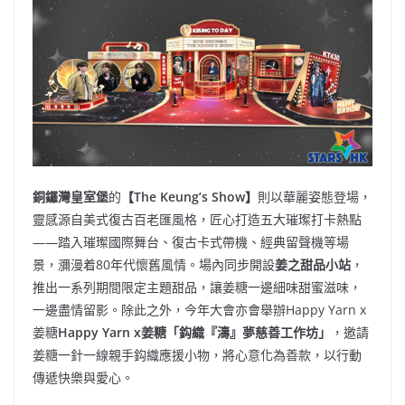
銅鑼灣皇室堡
的
【
The Keung’s Show
】
則以華麗姿態登場，
靈感源自美式復古百老匯風格，匠心打造五大璀璨打卡熱點
——踏入璀璨國際舞台、復古卡式帶機、經典留聲機等場
景，瀰漫着80年代懷舊風情。場內同步開設
姜之甜品小站
，
推出一系列期間限定主題甜品，讓姜糖一邊細味甜蜜滋味，
一邊盡情留影。除此之外，今年大會亦會舉辦Happy Yarn x
姜糖
Happy Yarn x
姜糖「鈎織『濤』夢慈善工作坊」
，邀請
姜糖一針一線親手鈎織應援小物，將心意化為善款，以行動
傳遞快樂與愛心。