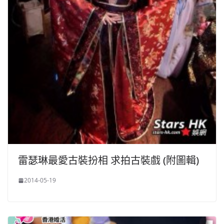
雷瑟琳最愛古裝扮相 求拍古裝戲 (附圖輯)
2014-05-19