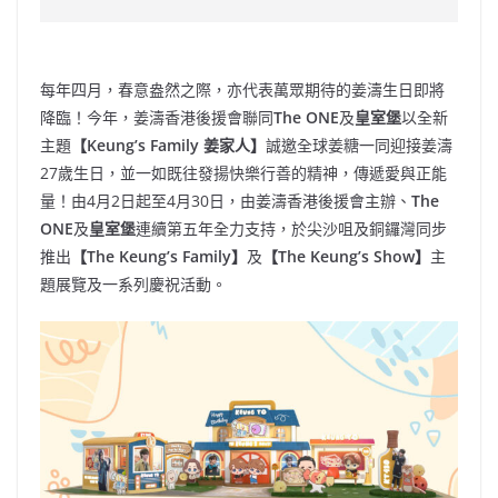
e
W
s
h
er
l
y
b
ei
A
at
Li
每年四月，春意盎然之際，亦代表萬眾期待的姜濤生日即將
o
b
p
n
降臨！今年，姜濤香港後援會聯同
The ONE
及
皇室堡
以全新
o
o
p
k
主題
【
Keung’s Family
姜家人】
誠邀全球姜糖一同迎接姜濤
k
27歲生日，並一如既往發揚快樂行善的精神，傳遞愛與正能
量！由4月2日起至4月30日，由姜濤香港後援會主辦、
The
ONE
及
皇室堡
連續第五年全力支持，於尖沙咀及銅鑼灣同步
推出
【
The Keung’s Family
】
及
【
The Keung’s Show
】
主
題展覽及一系列慶祝活動。