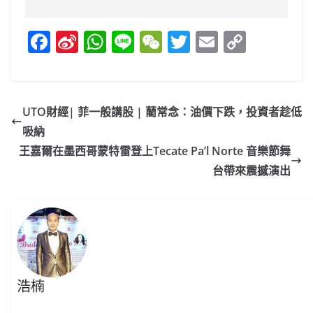
F
Si
W
Li
W
T
E
C
a
n
h
n
e
w
m
o
c
a
at
e
C
itt
ai
p
e
W
s
h
er
l
y
UTO財經| 菲一般講股 | 藺常念：油價下跌，投資者趁低
b
ei
A
at
Li
吸納
o
b
p
n
王嘉爾在墨西哥蒙特雷登上Tecate Pa’l Norte 音樂節舞
o
o
p
k
台帶來震撼演出
k
浩楠