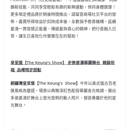
鎖新技能、共同享受輕鬆有趣的新興運動，保持身體健康！
更多限定禮品將於稍後時間推出，請留意商場社交平台的發
佈。義賣所得收益於扣除成本後，全數捐予慈善機構，延續
姜濤一貫發揚正能量、傳遞愛與善心的精神，把行善融入日
常，讓生日喜悅化作實實在在的幫助！
皇室堡【
The Keung’s Show
】 走進姜濤華麗舞台
親錄祝
福
品嚐限定甜點
銅鑼灣皇室堡【
The Keung’s Show
】
今年以美式復古百老
匯風格為靈感，場景以典雅深紅色配搭華麗金光格調，展出
多張姜濤於舞台上發光發熱的動人照片，營造專屬於他的星
光舞台。