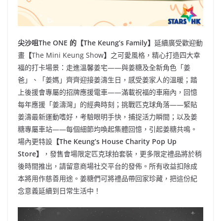
尖沙咀
The ONE
的【
The Keung’s Family
】
延續廣受歡迎動
畫
【
The Mini Keung Show
】
之可愛風格，精心打造四大幸
福的打卡場景：走進溫馨姜宅——與姜糖及全新角色「姜
爸」、「姜媽」齊齊迎接姜濤生日，感受姜家人的溫暖；踏
上後援會專屬的招牌應援電車——滿載祝福的車廂內，回憶
每年應援「姜濤灣」的經典時刻；挑戰匹克球角落——緊貼
姜濤最新運動嗜好，考驗眼明手快，捕捉活力瞬間；以及姜
糖專屬車站——每個細節均喚起集體回憶，引起姜糖共鳴。
場內更特設
【
The Keung’s House Charity Pop Up
Store
】
，發售會場限定匹克球拍套裝，更多限定禮品將於稍
後時間推出，請留意商場社交平台的發佈。所有收益扣除成
本將用作慈善用途。姜糖們可將禮品帶回家珍藏，把這份紀
念意義延續到日常生活中！