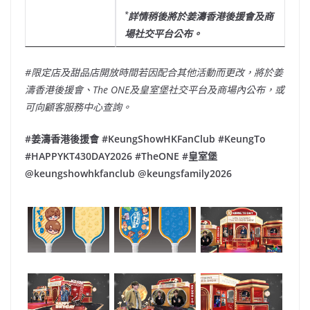
*
詳情稍後將於姜濤香港後援會及商
場社交平台公布。
#
限定店及甜品店開放時間若因配合其他活動而更改，將於姜
濤香港後援會、
The ONE
及皇室堡社交平台及商場內公布，或
可向顧客服務中心查詢。
#
姜濤香港後援會
#KeungShowHKFanClub #KeungTo
#HAPPYKT430DAY2026 #TheONE #
皇室堡
@keungshowhkfanclub @keungsfamily2026