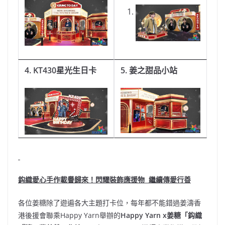
4. KT430
星光生日卡
5. 姜之甜品小站
鈎織愛心手作載譽歸來！閃耀裝飾應援物
繼續傳愛行善
各位姜糖除了遊遍各大主題打卡位，每年都不能錯過姜濤香
港後援會聯乘Happy Yarn舉辦的
Happy Yarn x
姜糖「鈎織