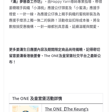
『濤』夢慈善工作坊」
。由Happy Yarn導師專業指導，帶領
姜糖親手鈎織「小濤桃」應援公仔頭套及「小蜜濤」應援手
燈套。一針一線，為應援公仔換上親手鈎織的蜜桃新裝及為
應援手燈添上獨一無二的裝飾！活動收益扣除成本後，將全
數撥捐受惠機構，一針一線都別具意義，延續溫暖與關愛。
更多姜濤生日應援內容及期間限定商品尚待揭曉，
記得密切
留意姜濤香港後援會、
The ONE
及皇室堡社交平台之最新公
布！
The ONE
及皇室堡活動詳情
The ONE
【
The Keung’s