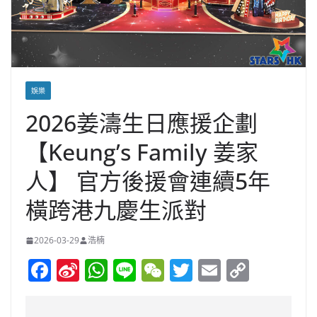
娛樂
2026姜濤生日應援企劃
【Keung’s Family 姜家
人】 官方後援會連續5年
橫跨港九慶生派對
2026-03-29
浩楠
F
Si
W
Li
W
T
E
C
a
n
h
n
e
w
m
o
c
a
at
e
C
itt
ai
p