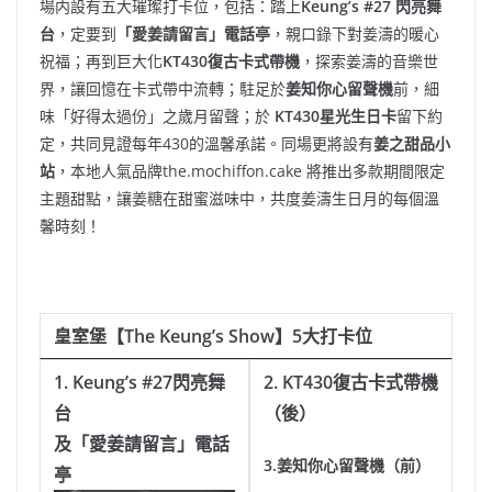
場内設有五大璀璨打卡位，包括：踏上
Keung’s #27
閃亮舞
台
，定要到
「愛姜請留言」電話亭
，親口錄下對姜濤的暖心
祝福；再到巨大化
KT430
復古卡式帶機
，探索姜濤的音樂世
界，讓回憶在卡式帶中流轉；駐足於
姜知你心留聲機
前，細
味「好得太過份」之歲月留聲；於
KT430
星光生日卡
留下約
定，共同見證每年430的溫馨承諾。同場更將設有
姜之甜品小
站
，本地人氣品牌the.mochiffon.cake 將推出多款期間限定
主題甜點，讓姜糖在甜蜜滋味中，共度姜濤生日月的每個溫
馨時刻！
皇室堡【
The Keung’s Show
】
5
大打卡位
1. Keung’s #27
閃亮舞
2. KT430
復古卡式帶機
台
（後）
及「愛姜請留言」電話
3.姜知你心留聲機（前）
亭