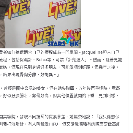
如何揀選適合自己的療程成為一門學問。Jacqueline坦言自己
程，包括保濕針、Botox等，可謂「針劑達人」。然而，隨著見識
無妨，但現在見到身邊好多朋友，可能做嗰刻好靚，但幾年之後，
，結果出現骨肉分離，好詭異。」
特兒朋友，曾經是圈中公認的美女，但在她失聯四、五年後再重逢時，竟然
，好似孖膶腸咁，顴骨好高，但其他位置就開始下垂。見到咁樣，
超過十間美容院，發現不同技師的質素參差。她無奈地說：「我只係想保
我打溶脂針，有人叫我做HIFU，但又話我呢種有肉嘅面要做高能