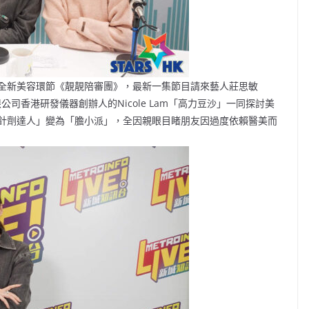
全新美容環節《靚靚陪審團》，最新一集節目請來藝人莊思敏
限公司香港研發儀器創辦人的Nicole Lam「高力豆沙」一同探討美
爆由「針劑達人」變為「膽小派」，全因親眼目睹朋友因過度依賴醫美而