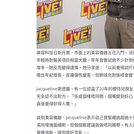
美容科技日新月異，市面上的美容儀器五花八門，消費者
年輕時對醫美項目相當大膽，早年曾嘗試過不少針劑療
增多，她反而變得謹慎。她分享道：「以前覺得試吓
隨住年紀增長，皮膚彈性變差，但啲填充劑係唔會變
Jacqueline更透露，有一位認識了20年的模
完全認不出對方。「佢成個樣唔同晒，個嘴變到好凸
真係覺得好得人驚。」
談到美容儀器，Jacqueline表示自己曾幫襯過
濕同埋塊面細啲，但個個都建議我做唔同嘅嘢。有人叫
量機溶脂，搞到我好混亂。」