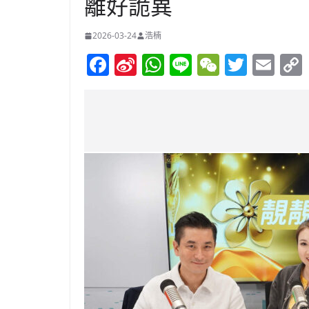
離好詭異
2026-03-24
浩楠
F
Si
W
Li
W
T
E
a
n
h
n
e
w
m
c
a
at
e
C
itt
ai
e
W
s
h
er
l
b
ei
A
at
o
b
p
o
o
p
k