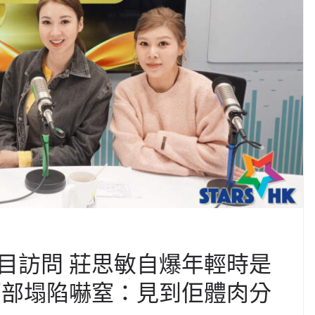
目訪問 莊思敏自爆年輕時是
面部塌陷嚇窒：見到佢體肉分