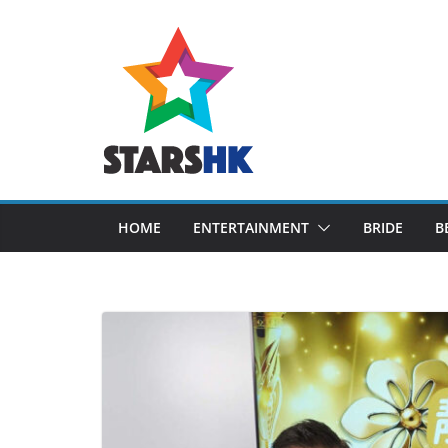
Skip
to
content
HOME
ENTERTAINMENT
BRIDE
B