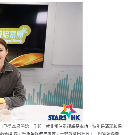
e表示自己從20歲開始工作起，就非常注重護膚基本功，特別是清潔和保
都要厚敷乳霜，千祈唔好俾皮膚乾，一乾就會出細紋。」她寄語消費