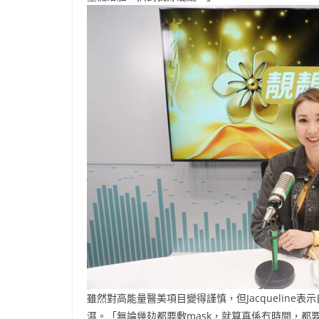
雖然對高能量醫美項目變得謹慎，但Jacquelin
濕。「無論幾攰都要敷mask，就算真係冇時間，