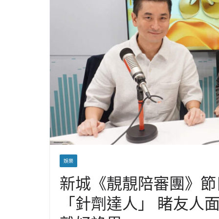
娛樂
新城《靚靚陪審團》節
「針劑達人」 睹友人