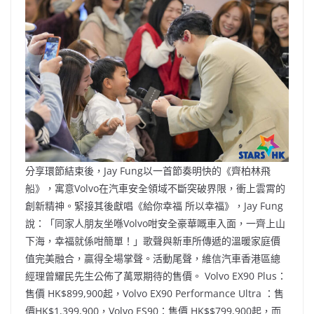
分享環節結束後，Jay Fung以一首節奏明快的《齊柏林飛
船》，寓意Volvo在汽車安全領域不斷突破界限，衝上雲霄的
創新精神。緊接其後獻唱《給你幸福 所以幸福》，Jay Fung
說：「同家人朋友坐喺Volvo咁安全豪華嘅車入面，一齊上山
下海，幸福就係咁簡單！」歌聲與新車所傳遞的溫暖家庭價
值完美融合，贏得全場掌聲。活動尾聲，維信汽車香港區總
經理曾耀民先生公佈了萬眾期待的售價。 Volvo EX90 Plus：
售價 HK$899,900起，Volvo EX90 Performance Ultra ：售
價HK$1,399,900，Volvo ES90：售價 HK$$799,900起，而