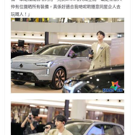
仲有位擺晒所有裝備，真係好適合我哋呢啲鍾意同屋企人去
玩嘅人！」