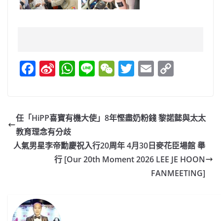
F
Si
W
Li
W
T
E
C
a
n
h
n
e
w
m
o
c
a
at
e
C
itt
ai
p
e
W
s
h
er
l
y
任「HiPP喜寶有機大使」8年慳盡奶粉錢 黎諾懿與太太
b
ei
A
at
Li
教育理念有分歧
o
b
p
n
人氣男星李帝勳慶祝入行20周年 4月30日麥花臣場館 舉
o
o
p
k
行 [Our 20th Moment 2026 LEE JE HOON
FANMEETING]
k