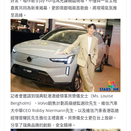
好友、唱作歌手Jay Fung馮允謙親臨現場，不僅與一眾主禮
嘉賓共同為新車揭幕，更即席獻唱兩首歌曲，將現場氣氛推
至高峰。
記者會邀請到瑞典駐港澳總領事貝樂儀女士（Ms. Louise
Bergholm）、Volvo銷售計劃高級總監謝欣先生、維信汽車
大中華CEO Robby Niermann先生，以及維信汽車香港區總
經理曾耀民先生擔任主禮嘉賓。貝樂儀女士更在台上致辭，
分享了瑞典品牌的創新、安全精神。