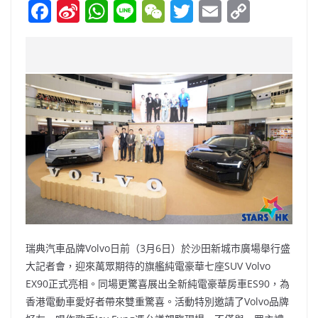
F
Si
W
Li
W
T
E
C
a
n
h
n
e
w
m
o
c
a
at
e
C
itt
ai
p
e
W
s
h
er
l
y
b
ei
A
at
Li
o
b
p
n
o
o
p
k
k
瑞典汽車品牌Volvo日前（3月6日）於沙田新城市廣場舉行盛
大記者會，迎來萬眾期待的旗艦純電豪華七座SUV Volvo
EX90正式亮相。同場更驚喜展出全新純電豪華房車ES90，為
香港電動車愛好者帶來雙重驚喜。活動特別邀請了Volvo品牌