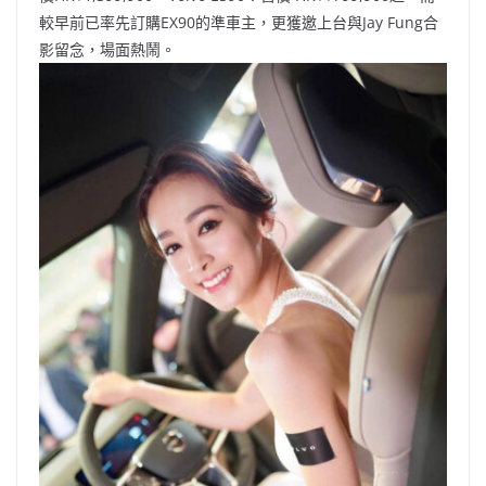
較早前已率先訂購EX90的準車主，更獲邀上台與Jay Fung合
影留念，場面熱鬧。