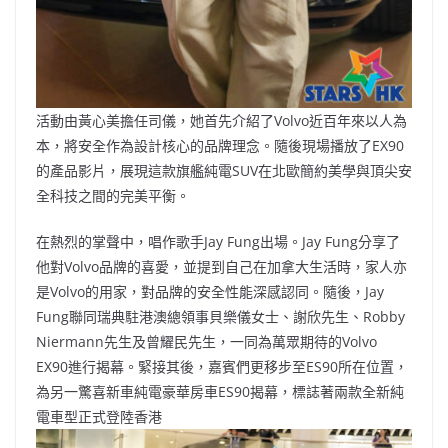
活動由黃心美擔任司儀，她首先介紹了Volvo近百年來以人為
本，將安全作為設計核心的品牌理念。隨後現場播放了EX90
的產品影片，展現這款旗艦純電SUV在北歐簡約美學與頂尖安
全科技之間的完美平衡。
在熱烈的掌聲中，唱作歌手Jay Fung出場。Jay Fung分享了
他對Volvo品牌的喜愛，並提到自己在加拿大生活時，家人亦
是Volvo的用家，對品牌的安全性能深感認同。隨後，Jay
Fung聯同瑞典駐港澳總領事貝樂儀女士、謝欣先生、Robby
Niermann先生及曾耀民先生，一同為萬眾期待的Volvo
EX90進行揭幕。緊接其後，嘉賓們更移步至ES90所在位置，
為另一驚喜新車純電豪華房車ES90揭幕，標誌著兩款全新純
電車型正式登陸香港