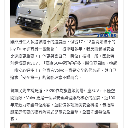
雖然男性大多追求跑車的速度感，但從17、18歲開始揸車的
Jay Fung卻有另一番體會：「揸車咁多年，我反而覺得安全
比速度更重要。」他更笑言自己「睇位」技術一般，因此特
別鍾情高身SUV：「高身SUV視野好好多，睇位容易啲，揸起
上嚟安心好多！」他直言Volvo一直是安全的代名詞，與自己
追求「安全第一」的駕駛理念不謀而合。
曾耀民先生補充道，EX90作為旗艦級純電七座SUV，不僅空
間寬敞，Volvo更是一個以安全與健康為核心的品牌，近100
年來致力守護每位乘客，並配備多項頂尖安全科技，包括照
顧家庭需要的獨有內置式兒童安全坐墊，全面守護每位乘
客。