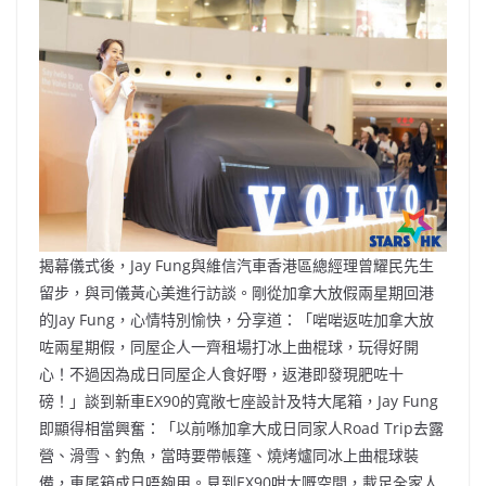
揭幕儀式後，Jay Fung與維信汽車香港區總經理曾耀民先生
留步，與司儀黃心美進行訪談。剛從加拿大放假兩星期回港
的Jay Fung，心情特別愉快，分享道：「啱啱返咗加拿大放
咗兩星期假，同屋企人一齊租場打冰上曲棍球，玩得好開
心！不過因為成日同屋企人食好嘢，返港即發現肥咗十
磅！」談到新車EX90的寬敞七座設計及特大尾箱，Jay Fung
即顯得相當興奮：「以前喺加拿大成日同家人Road Trip去露
營、滑雪、釣魚，當時要帶帳篷、燒烤爐同冰上曲棍球裝
備，車尾箱成日唔夠用。見到EX90咁大嘅空間，載足全家人