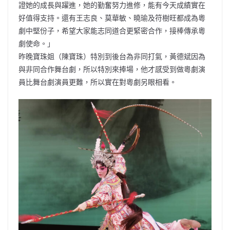
證她的成長與躍進，她的勤奮努力進修，能有今天成績實在
好值得支持。還有王志良、莫華敏、曉瑜及符樹旺都成為粵
劇中堅份子，希望大家能志同道合更緊密合作，接棒傳承粵
劇使命。」
昨晚寶珠姐（陳寶珠）特別到後台為非同打氣，黃德斌因為
與非同合作舞台劇，所以特別來捧場，他才感受到做粵劇演
員比舞台劇演員更難，所以實在對粵劇另眼相看。