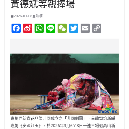
黃德斌等親捧場
2026-03-08
浩楠
F
Si
W
Li
W
T
E
C
a
n
h
n
e
w
m
o
c
a
at
e
C
itt
ai
p
e
W
s
h
er
l
y
b
ei
A
at
Li
o
b
p
n
o
o
p
k
k
粵劇界新貴花旦梁非同成立之「非同劇團」，首齣頭炮新編
粵劇《安國紅玉》，於2026年3月6至8日一連三場假高山新