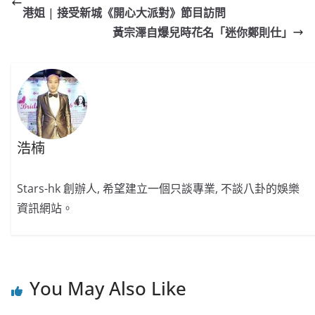
b
ei
A
at
Li
港姐 | 接受新城《開心大派對》節目訪問
o
b
p
n
黃宗澤自爆兒時花名「迷你鄭則仕」
o
o
p
k
k
浩楠
Stars-hk 創辦人, 希望建立一個只談專業, 不談八卦的娛樂
資訊網站。
You May Also Like