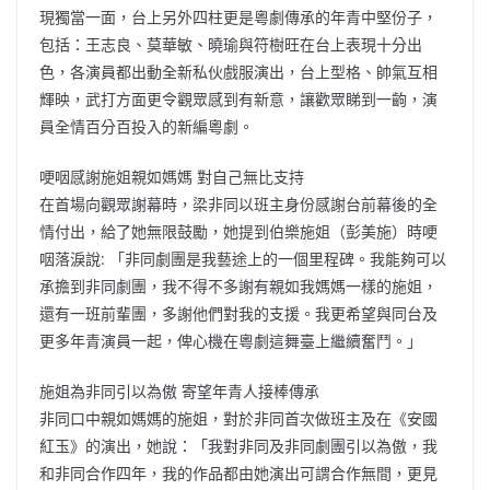
現獨當一面，台上另外四柱更是粵劇傳承的年青中堅份子，
包括：王志良、莫華敏、曉瑜與符樹旺在台上表現十分出
色，各演員都出動全新私伙戲服演出，台上型格、帥氣互相
輝映，武打方面更令觀眾感到有新意，讓歡眾睇到一齣，演
員全情百分百投入的新編粵劇。
哽咽感謝施姐親如媽媽 對自己無比支持
在首場向觀眾謝幕時，梁非同以班主身份感謝台前幕後的全
情付出，給了她無限鼓勵，她提到伯樂施姐（彭美施）時哽
咽落淚說: 「非同劇團是我藝途上的一個里程碑。我能夠可以
承擔到非同劇團，我不得不多謝有親如我媽媽一樣的施姐，
還有一班前輩團，多謝他們對我的支援。我更希望與同台及
更多年青演員一起，俾心機在粵劇這舞臺上繼續奮鬥。」
施姐為非同引以為傲 寄望年青人接棒傳承
非同口中親如媽媽的施姐，對於非同首次做班主及在《安國
紅玉》的演出，她說：「我對非同及非同劇團引以為傲，我
和非同合作四年，我的作品都由她演出可謂合作無間，更見