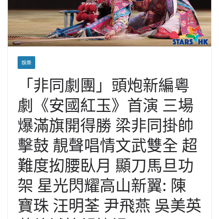
娛樂
「非同劇團」頭炮新編粵
劇《安國紅玉》首演 三場
爆滿旗開得勝 梁非同掛帥
擊鼓 靚聲唱情文武雙全 超
難度抝腰臥月 顯刀馬旦功
架 星光閃耀高山新翼: 陳
寶珠 汪明荃 尹飛燕 吳美英