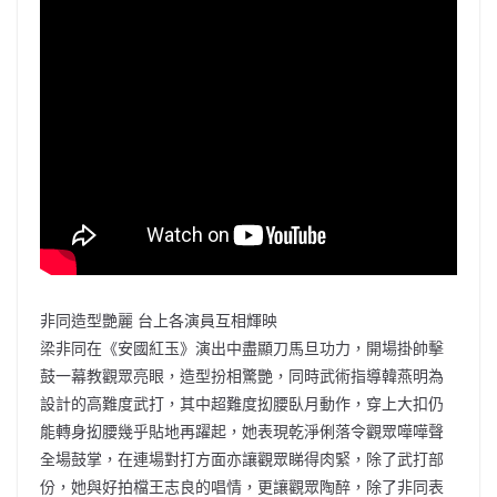
非同造型艷麗 台上各演員互相輝映
梁非同在《安國紅玉》演出中盡顯刀馬旦功力，開場掛帥擊
鼓一幕教觀眾亮眼，造型扮相驚艷，同時武術指導韓燕明為
設計的高難度武打，其中超難度抝腰臥月動作，穿上大扣仍
能轉身抝腰幾乎貼地再躍起，她表現乾淨俐落令觀眾嘩嘩聲
全場鼓掌，在連場對打方面亦讓觀眾睇得肉緊，除了武打部
份，她與好拍檔王志良的唱情，更讓觀眾陶醉，除了非同表