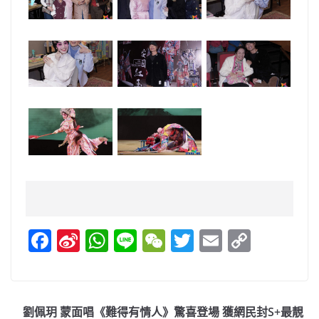
F
Si
W
Li
W
T
E
C
a
n
h
n
e
w
m
o
c
a
at
e
C
itt
ai
p
e
W
s
h
er
l
y
劉佩玥 蒙面唱《難得有情人》驚喜登場 獲網民封S+最靚