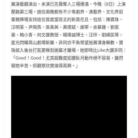
翼演藝廳演出，未演已先聲奪人三場爆滿，今晚（8日）上演
壓齣第三場，過往兩晚都有不少粵劇界、演藝界、文化界前
輩親捧場支持這位首度當班主的新貴花旦，包括：陳寶珠、
汪明荃、尹飛燕、吳美英、黃德斌、謝寧、余慕蓮、劉家
豪、梅小青、何文匯教授、楊偉誠博士、汪玲、劉緯民等，
星光閃耀高山劇場新翼，非同亦不負眾望施展渾身解數，寶
珠姐入後台打氣更睇到謝幕才離場，她即時比Like大讚非同：
「Good！Good！尤其超難度抝腰臥月動作絕不容易，雖然
替她辛苦，但觀眾欣賞值得高興。」