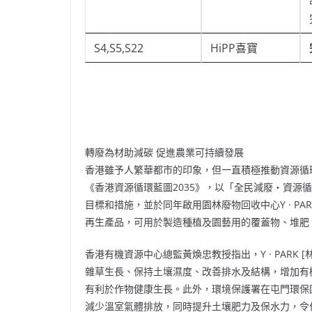
S4,S5,S22
HiPP喜寶
轉廢為材助減碳 促進農業可持續發展
香港雖予人繁華都市的印象，但一直積極推動資源循環
《香港資源循環藍圖2035》，以「全民減廢‧資源
目標和措施，並於同年啟用園林廢物回收中心Y · PA
再生產品，可用於製造種植及園藝用的覆蓋物、堆肥
香港有機資源中心總監黃煥忠教授指出，Y · PARK
雜草生長、保持土壤濕度、改善排水及結構，增加有
有利於作物健康生長。此外，環境保護署在屯門環保
減少溫室氣體排放，同時提升土壤肥力及保水力，令