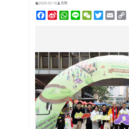
2026-02-16
浩楠
F
Si
W
Li
W
T
E
a
n
h
n
e
w
m
c
a
at
e
C
itt
ai
e
W
s
h
er
l
b
ei
A
at
o
b
p
o
o
p
k