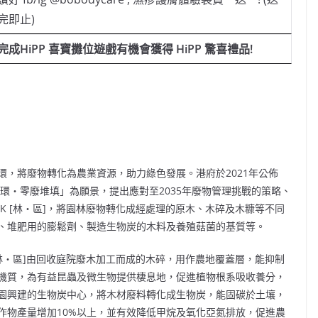
完即止)
完成
HiPP 喜寶攤位遊戲有機會獲得 HiPP 驚喜禮品!
，將廢物轉化為農業資源，助力綠色發展。港府於2021年公佈
循環‧零廢堆填」為願景，提出應對至2035年廢物管理挑戰的策略、
RK [林‧區]，將園林廢物轉化成經處理的原木、木碎及木糠等不同
、堆肥用的膨鬆劑、製造生物炭的木料及養殖菇菌的基質等。
 [林‧區]由回收庭院廢木加工而成的木碎，用作農地覆蓋層，能抑制
機質，為有益昆蟲及微生物提供棲息地，促進植物根系吸收養分，
園興建的生物炭中心，將木材廢料轉化成生物炭，能固碳於土壤，
作物產量增加10%以上，並有效降低甲烷及氧化亞氮排放，促進農