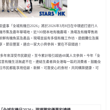
事「全城有機日2026」將於2026年3月8日在中環遮打道行人
機市集及嘉年華場地，近100間本地有機農場、漁場及有機零售商
新鮮有機魚菜及產品。現場並設有多個有機工作坊、遊戲攤位及展
享，節目豐富，適合一家大小齊參與，實在不容錯過！
，多年來深受市民歡迎，至今累計吸引超過48萬人次參與。今年「全
，寓意有機生活無處不在，連結生產者與全港每一區的消費者，鼓勵全
位市民都能享用低碳、新鮮、可靠安心的食材，共同構築健康、可
「全城有機日
2026」現場獨家優惠和禮遇