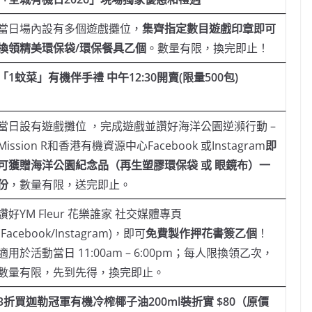
當日場內設有多個遊戲攤位，
集齊指定數目遊戲印章即可
換領精美環保袋
/環保餐具乙個
。數量有限，換完即止！
「
1蚊菜」有機伴手禮 中午12:30開賣(限量500包)
當日設有遊戲攤位 ，完成遊戲並讚好海洋公園逆瀕行動 –
Mission R和香港有機資源中心Facebook 或Instagram
即
可獲贈海洋公園紀念品（再生塑膠環保袋 或 眼鏡布）一
份
，數量有限，送完即止。
讚好YM Fleur 花樂誰家 社交媒體專頁
(Facebook/Instagram)，即可
免費製作押花書簽乙個
！
適用於活動當日 11:00am – 6:00pm；每人限換領乙次，
數量有限，先到先得，換完即止。
3折買迦勒冠軍有機冷榨椰子油200ml裝折實 $80（原價