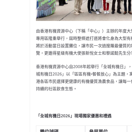
由香港有機資源中心（下稱「中心」）主辦的年度大型盛
專用區隆重舉行，屆時整條遮打道將會化身為大型有
將於活動當日設置攤位，讓市民一次過搜羅最優質的
覽，更邀得星級有機大使張新悅女士和黎諾懿先生分
香港有機資源中心自2008年起舉行「全城有機日」
城有機日2026」以「區區有機•餐餐放心」為主題
港各區市民選擇更健康的有機優質漁農食品，讓每一
持續的社區飲食生態。
「全城有機日
2026
」現場獨家優惠和禮遇
攤位號碼
參展單位