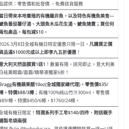
品提供：零售價和批發價 、免費送貨服務
當日帶來本地養殖的有機羅非魚，以及特色有機魚美食—
鯪魚番茄薯仔湯、大頭魚木瓜花生湯、鯪魚燒賣；買任何
兩包產品，每包減
$10
。
2026.3月8日全城有機日特定優惠只限一日，
凡購買正價
貨品滿
$1000元或以上即享九五折優惠
！
意大利天然面膜買
1送1
！數量有限，送完即止。意大利美
白袪黃眼霜/面霜/精華液獨家6折！
Bragg有機蘋果醋10oz(全城獨家總代理)，零售價$35/
樽，特價$88/3樽
；有機100%純山竹汁300ml，零售價
$89/樽，特價$450/6樽，$1760/24樽。
全城有機日限定！
特潤系列手工皂
$140/四件
，
附送親手
縫製皂袋兩個
讚好 fb/ig @bobodycare , 濕疹護膚體驗裝買一送一! (送