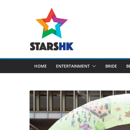
Skip
to
content
HOME
ENTERTAINMENT
BRIDE
B