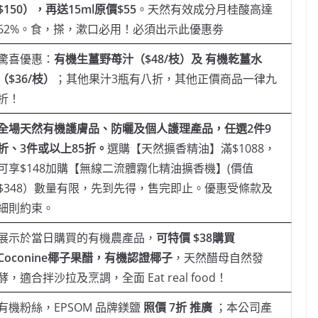
$150），再送15ml原價$55
。天然有效成分月桂酸高達
62%。食，搽，漱口必用！必須出示此優惠劵
驚喜優惠：
有機生薑野苺汁（
$48/枝）及 有機乾薑水
（$36/枝）
；其他果汁3瓶有八折，其他正價商品一律九
折！
全場天然有機護膚品、防曬及個人護理產品，任選
2件9
折、3件或以上85折。
選購【天然擴香精油】滿$1088，
可享$148加購【無線二流體霧化精油擴香機】(價值
$348）數量有限，先到先得，售完即止。優惠受條款及
細則約束。
展示於當日購買的有機農產品，
可特價
$38購買
Coconine椰子果醋，有機認證椰子
，天然醋母自然發
酵，適合拌沙拉及烹調，全面 Eat real food！
有機粉絲，EPSOM 品牌鎂鹽
照價
7折 推廣
；本公司產