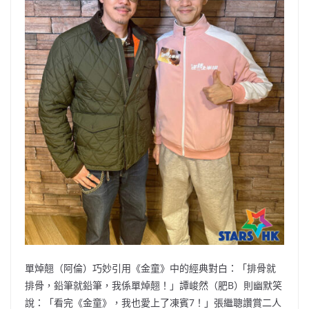
單焯翹（阿倫）巧妙引用《金童》中的經典對白：「排骨就
排骨，鉛筆就鉛筆，我係單焯翹！」譚峻然（肥B）則幽默笑
說：「看完《金童》，我也愛上了凍賓7！」張繼聰讚賞二人