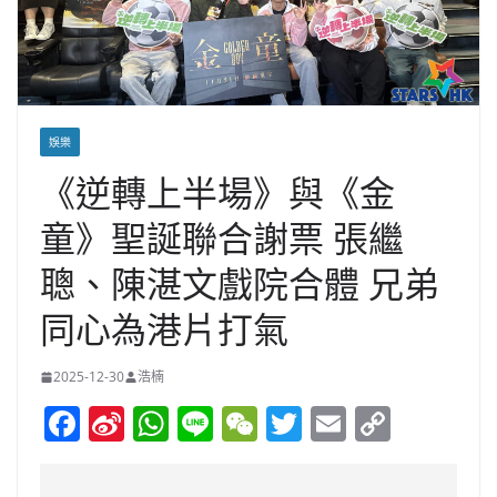
娛樂
《逆轉上半場》與《金
童》聖誕聯合謝票 張繼
聰、陳湛文戲院合體 兄弟
同心為港片打氣
2025-12-30
浩楠
F
Si
W
Li
W
T
E
C
a
n
h
n
e
w
m
o
c
a
at
e
C
itt
ai
p