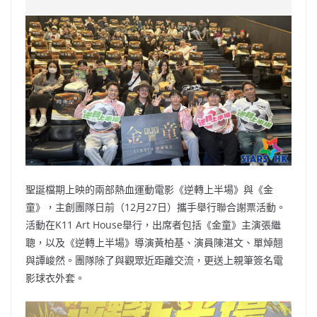
e
W
s
h
er
l
y
b
ei
A
at
Li
o
b
p
n
o
o
p
k
k
聖誕檔期上映的兩部熱血運動電影《逆轉上半場》與《金
童》，主創團隊日前（12月27日）攜手舉行聯合謝票活動。
活動在K11 Art House舉行，出席者包括《金童》主演張繼
聰，以及《逆轉上半場》導演黃柏基、演員陳湛文、單焯翹
與譚峻然。團隊除了與觀眾近距離交流，更送上親筆簽名電
影球衣外套。