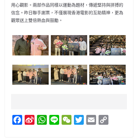
用心觀影。兩部作品同樣以運動為題材，傳遞堅持與拼搏的
信念。昨日聯手謝票，不僅展現香港電影的互助精神，更為
觀眾送上雙倍熱血與鼓勵。
F
Si
W
Li
W
T
E
C
a
n
h
n
e
w
m
o