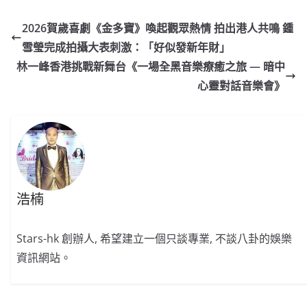
c
a
at
e
C
itt
ai
p
e
W
s
h
er
l
y
2026賀歲喜劇《金多寶》喚起觀眾熱情 拍出港人共鳴 鍾
b
ei
A
at
Li
雪瑩完成拍攝大表刺激：「好似發新年財」
o
b
p
n
林一峰香港挑戰新舞台《一場全黑音樂療癒之旅 — 暗中
o
o
p
k
心靈對話音樂會》
k
浩楠
Stars-hk 創辦人, 希望建立一個只談專業, 不談八卦的娛樂
資訊網站。