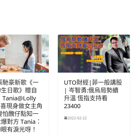
a張馳豪新歌《一
UTO財經|菲一般講股
的生日歌》贈自
| 岑智勇:俄烏局勢續
Tania@Lolly
升溫 恆指支持看
k驚喜現身做女主角
23400
a變怕醜仔點知一
2022-02-22
t爆對方 Tania：
啲眼有淚光呀！