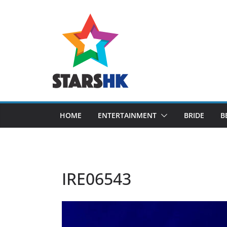
Skip
to
content
HOME
ENTERTAINMENT
BRIDE
B
IRE06543