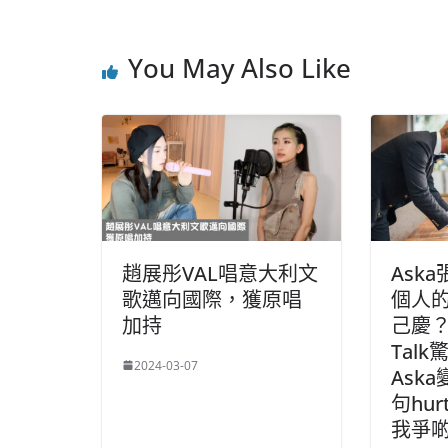
You May Also Like
趙展彤VAL唱意大利文
Ask
歌邁向國際，獲原唱
個人
加持
己慶？ 
Tal
2024-03-07
Ask
句hur
我爭