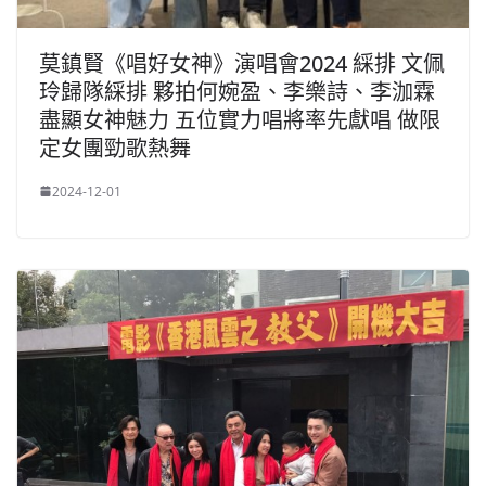
莫鎮賢《唱好女神》演唱會2024 綵排 文佩
玲歸隊綵排 夥拍何婉盈、李樂詩、李泇霖
盡顯女神魅力 五位實力唱將率先獻唱 做限
定女團勁歌熱舞
2024-12-01