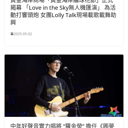
黃金海岸商場「黃金海岸繡球花節」正式
揭幕 「Love in the Sky無人機匯演」 為活
動打響頭炮 女團Lolly Talk現場載歌載舞助
興
2025-05-02
中年好聲音實力唱將 “羅金榮” 擔任《圓夢