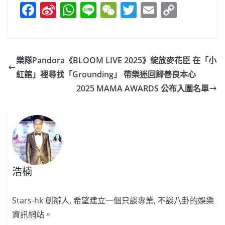
F
Si
W
Li
W
T
E
C
a
n
h
n
e
w
m
o
c
a
at
e
C
itt
ai
p
e
W
s
h
er
l
y
樂隊Pandora《BLOOM LIVE 2025》綻放麥花臣 在「小
b
ei
A
at
Li
紅館」裡尋找「Grounding」 帶樂迷回歸善良本心
o
b
p
n
2025 MAMA AWARDS 公布入圍名單
o
o
p
k
k
浩楠
Stars-hk 創辦人, 希望建立一個只談專業, 不談八卦的娛樂
資訊網站。