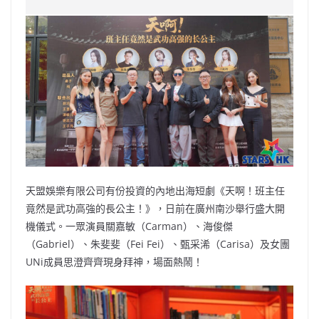
e
W
s
h
er
l
y
b
ei
A
at
Li
o
b
p
n
o
o
p
k
k
天盟娛樂有限公司有份投資的內地出海短劇《天啊！班主任
竟然是武功高強的長公主！》，日前在廣州南沙舉行盛大開
機儀式。一眾演員關嘉敏（Carman）、海俊傑
（Gabriel）、朱斐斐（Fei Fei）、甄采浠（Carisa）及女團
UNi成員思澄齊齊現身拜神，場面熱鬧！