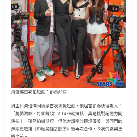
海俊傑首次拍短劇：節奏好快
男主角海俊傑同樣是首次挑戰短劇，他坦言節奏快得驚人：
「劇情濃縮，每個鏡頭1-2 Take就搞掂，真是挑戰記憶力同
演技！」雖然拍攝期短，但他大讚南沙環境優美，與同門師
妺關嘉敏繼《巾幗梟雄之懸崖》後再次合作，今次的默契更
勝之前。