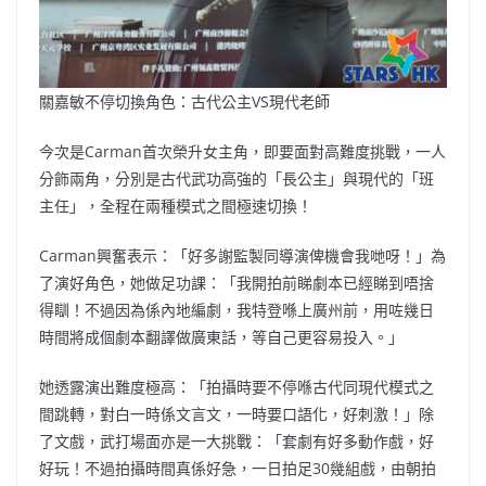
關嘉敏不停切換角色：古代公主VS現代老師
今次是Carman首次榮升女主角，即要面對高難度挑戰，一人
分飾兩角，分別是古代武功高強的「長公主」與現代的「班
主任」，全程在兩種模式之間極速切換！
Carman興奮表示：「好多謝監製同導演俾機會我哋呀！」為
了演好角色，她做足功課：「我開拍前睇劇本已經睇到唔捨
得瞓！不過因為係內地編劇，我特登喺上廣州前，用咗幾日
時間將成個劇本翻譯做廣東話，等自己更容易投入。」
她透露演出難度極高：「拍攝時要不停喺古代同現代模式之
間跳轉，對白一時係文言文，一時要口語化，好刺激！」除
了文戲，武打場面亦是一大挑戰：「套劇有好多動作戲，好
好玩！不過拍攝時間真係好急，一日拍足30幾組戲，由朝拍