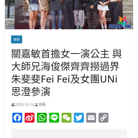
娛樂
關嘉敏首擔女一演公主 與
大師兄海俊傑齊齊撈過界
朱斐斐Fei Fei及女團UNi
思澄參演
2025-10-16
浩楠
F
Si
W
Li
W
T
E
C
a
n
h
n
e
w
m
o
c
a
at
e
C
itt
ai
p