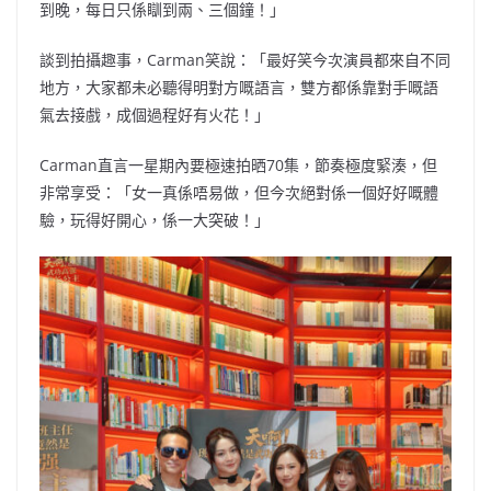
到晚，每日只係瞓到兩、三個鐘！」
談到拍攝趣事，Carman笑說：「最好笑今次演員都來自不同
地方，大家都未必聽得明對方嘅語言，雙方都係靠對手嘅語
氣去接戲，成個過程好有火花！」
Carman直言一星期內要極速拍晒70集，節奏極度緊湊，但
非常享受：「女一真係唔易做，但今次絕對係一個好好嘅體
驗，玩得好開心，係一大突破！」