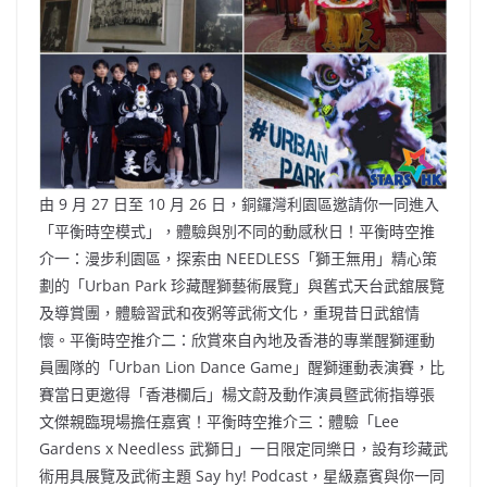
由 9 月 27 日至 10 月 26 日，銅鑼灣利園區邀請你一同進入
「平衡時空模式」，體驗與別不同的動感秋日！平衡時空推
介一：漫步利園區，探索由 NEEDLESS「獅王無用」精心策
劃的「Urban Park 珍藏醒獅藝術展覽」與舊式天台武舘展覽
及導賞團，體驗習武和夜粥等武術文化，重現昔日武舘情
懷。平衡時空推介二：欣賞來自內地及香港的專業醒獅運動
員團隊的「Urban Lion Dance Game」醒獅運動表演賽，比
賽當日更邀得「香港欄后」楊文蔚及動作演員暨武術指導張
文傑親臨現場擔任嘉賓！平衡時空推介三：體驗「Lee
Gardens x Needless 武獅日」一日限定同樂日，設有珍藏武
術用具展覽及武術主題 Say hy! Podcast，星級嘉賓與你一同