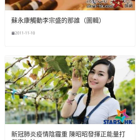
蘇永康觸動李宗盛的那誰（圖輯）
2011-11-10
新冠肺炎疫情陰霾重 陳昭昭發揮正能量打