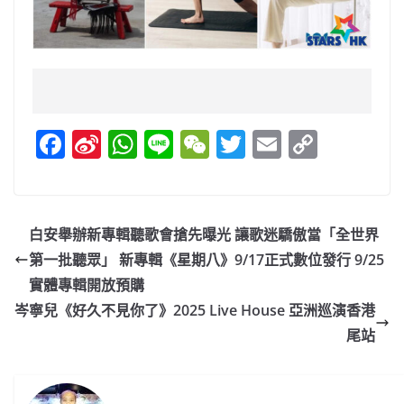
F
Si
W
Li
W
T
E
C
a
n
h
n
e
w
m
o
c
a
at
e
C
itt
ai
p
e
W
s
h
er
l
y
白安舉辦新專輯聽歌會搶先曝光 讓歌迷驕傲當「全世界
b
ei
A
at
Li
第一批聽眾」 新專輯《星期八》9/17正式數位發行 9/25
o
b
p
n
實體專輯開放預購
o
o
p
k
岑寧兒《好久不見你了》2025 Live House 亞洲巡演香港
尾站
k