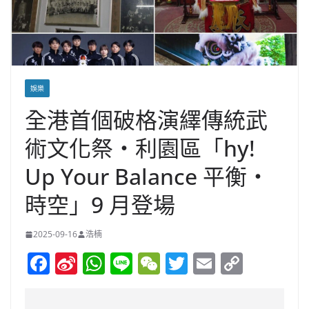
娛樂
全港首個破格演繹傳統武
術文化祭・利園區「hy!
Up Your Balance 平衡・
時空」9 月登場
2025-09-16
浩楠
F
Si
W
Li
W
T
E
C
a
n
h
n
e
w
m
o
c
a
at
e
C
itt
ai
p