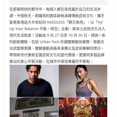
e
W
s
h
er
l
y
在節奏明快的都市中，每個人都在尋找屬於自己的生活步
b
ei
A
at
Li
調。今個秋天，銅鑼灣利園區破格演繹傳統武術文化，攜手
o
b
p
n
紮根香港逾大半世紀的 NEEDLESS「獅王無用」，以「hy!
Up Your Balance 平衡・時空」企劃，將本土武術文化注入
o
o
p
k
現代生活態度！活動由 9 月 27 日至 10 月 26 日，透過一系
k
列創新體驗，包括 Urban Park 珍藏醒獅藝術展覽、懷舊天
台武舘導賞團、醒獅運動高樁表演賽以及武術舞獅同樂日，
帶領新世代重新定義武術文化的當代價值，更連同多個品牌
推出的身心平衡活動，在城市中尋找專屬的平衡點。