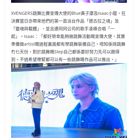
XVENGERS跳舞比賽宣傳大使的Blue黃子康及Isaac小龍，在
決賽當日亦帶來他們的第一首派台作品「德古拉之魂」及
「靈魂與載體」，並且連同同公司的歌手凌峰合唱「一
起」。Isaac：「都好榮幸能夠做跳舞活動嘅宣傳大使，其實
準備做artist嘅過程裏面都有學跳舞裝備自己。唔知係咪跳舞
冇乜天份，對於跳舞嘅Step自己都係要好努力先可以跟得
到。不過希望嚟緊都可以有一些跳舞嘅作品可以推出。」