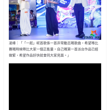
凌峰：「「一起」呢首歌係一首非常勵志嘅歌曲，希望喺比
賽嘅時候帶比大家一個正能量。自己嘅第一首派台作品已經
做緊，希望作品好快就會同大家見面。」