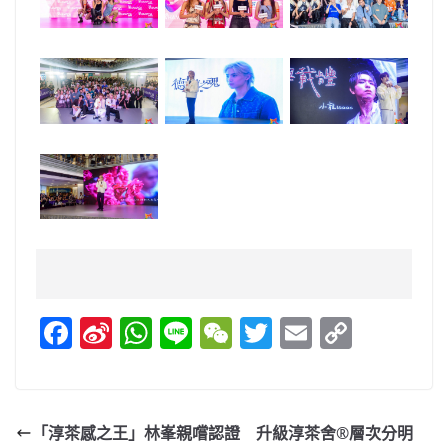
F
Si
W
Li
W
T
E
C
a
n
h
n
e
w
m
o
c
a
at
e
C
itt
ai
p
e
W
s
h
er
l
y
「淳茶感之王」林峯親嚐認證 升級淳茶舍®層次分明