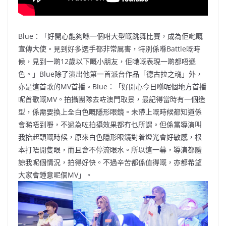
Blue：「好開心能夠喺一個咁大型嘅跳舞比賽，成為佢哋嘅
宣傳大使。見到好多選手都非常厲害，特別係喺Battle嘅時
候，見到一啲12歲以下嘅小朋友，佢哋嘅表現一啲都唔遜
色。」Blue除了演出他第一首派台作品「德古拉之魂」外，
亦是這首歌的MV首播。Blue：「好開心今日喺呢個地方首播
呢首歌嘅MV。拍攝團隊去咗澳門取景，最記得當時有一個造
型，係需要換上全白色嘅隱形眼鏡。未帶上嘅時候都知道係
會睇唔到嘢，不過為咗拍攝效果都冇乜所謂。但係當導演叫
我抬起頭嘅時候，原來白色隱形眼鏡對着燈光會好敏感，根
本打唔開隻眼，而且會不停流眼水。所以這一幕，導演都體
諒我呢個情況，拍得好快。不過辛苦都係值得嘅，亦都希望
大家會鍾意呢個MV」。