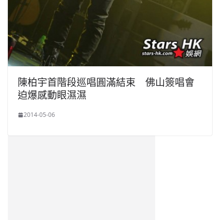
陳柏宇首階段巡唱圓滿結束 佛山簽唱會
迫爆感動眼濕濕
2014-05-06