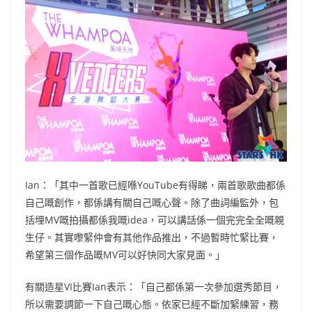
Ian：「其中一首歌已經喺YouTube有得睇，兩首歌歌曲都係
自己嘅創作，都係講有關自己嘅心聲。除了曲詞編監外，包
括埋MV嘅拍攝都係我嘅idea，可以講話係一個完完全全嘅親
生仔。其實嚟緊仲會有其他作品推出，不過暫時忙緊比賽，
希望第三個作品嘅MV可以好快同大家見面。」
有關造星VI比賽Ian表示：「自己都係第一次參加選秀節目，
所以需要調節一下自己嘅心態。依家已經不斷加緊練習，務