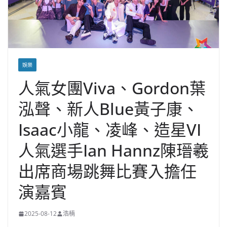
娛樂
人氣女團Viva、Gordon葉
泓聲、新人Blue黃子康、
Isaac小龍、凌峰、造星VI
人氣選手Ian Hannz陳瑨羲
出席商場跳舞比賽入擔任
演嘉賓
2025-08-12
浩楠