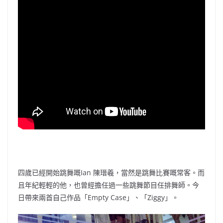
四歲已經開始跳舞嘅Ian 陳瑨羲，當然是跳舞比賽嘅常客。而
且年紀輕輕的他，也曾經擔任過一些跳舞節目任排舞師。今
日帶來兩首自己作品「Empty Case」、「Ziggy」。