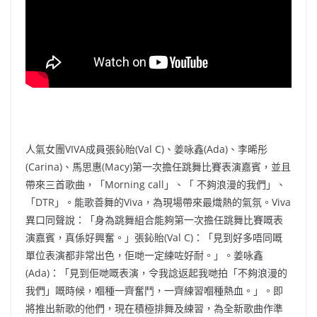
人氣女團VIVA成員張鈊貽(Val C)、姜咏鑫(Ada)、李晞彤
(Carina)、馬思惠(Macy)第一次擔任跳舞比賽表演嘉賓，並且
帶來三首歌曲，「Morning call」、「 ⁠不夠浪漫的我們」、
「DTR」。能歌善舞的Viva，為現場帶來最熾熱的氣氛。Viva
異口同聲說：「身為跳舞組合能夠第一次擔任跳舞比賽嘅表
演嘉賓，真係好興奮。」張鈊貽(Val C)：「見到好多唔同嘅
單位表演都非常出色，佢哋一定練咗好耐。」。姜咏鑫
(Ada)：「見到佢哋嘅表演，令我諗返起我哋拍「不夠浪漫的
我們」嘅時候，嗰種一齊奮鬥，一齊練習嗰種熱血。」。即
將推出新歌的他們，現在積極排舞及練習，為全新歌曲作準