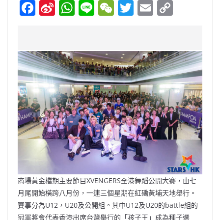
F
Si
W
Li
W
T
E
C
a
n
h
n
e
w
m
o
c
a
at
e
C
itt
ai
p
e
W
s
h
er
l
y
b
ei
A
at
Li
o
b
p
n
o
o
p
k
k
商場黃金檔期主要節目XVENGERS全港舞蹈公開大賽，由七
月尾開始橫跨八月份，一連三個星期在紅磡黃埔天地舉行。
賽事分為U12，U20及公開組。其中U12及U20的battle組的
冠軍將會代表香港出席台灣舉行的「孩子王」成為種子選