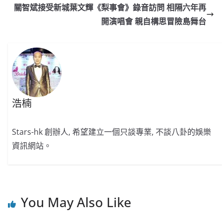
b
ei
A
at
Li
關智斌接受新城葉文輝《梨事會》錄音訪問 相隔六年再
o
b
p
n
開演唱會 親自構思冒險島舞台
o
o
p
k
k
浩楠
Stars-hk 創辦人, 希望建立一個只談專業, 不談八卦的娛樂
資訊網站。
You May Also Like