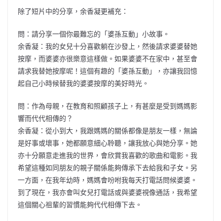
除了短片中的分享，余香凝更補充：
問：請分享一個你最難忘的「婆孫互動」小故事。
余香凝：我的女兒十分喜歡躺在沙發上，然後請求婆婆替她
按摩，而婆婆亦很樂意這樣做。如果婆婆不在家中，甚至會
請求我替她按摩呢！這個有趣的「婆孫互動」，亦讓我回憶
起自己小時候替我的婆婆按摩的美好時光。
問：作為母親，在教育和照顧孩子上，有甚麼是受到媽媽影
響而代代相傳的？
余香凝：從小到大，我跟媽媽的關係都像是朋友一樣，無論
是好事或壞事，她都願意細心聆聽，讓我放心與她分享。她
亦十分願意走進我的世界，會欣賞我喜歡的歌曲和電影。我
希望這種如同朋友的親子關係能夠傳承下去給我和子女。另
一方面，在我年幼時，媽媽會吩咐我每天打電話問候婆婆。
到了現在，我亦會叫女兒打電話或與婆婆視像通話，我希望
這個關心祖輩的習慣能夠代代相傳下去。