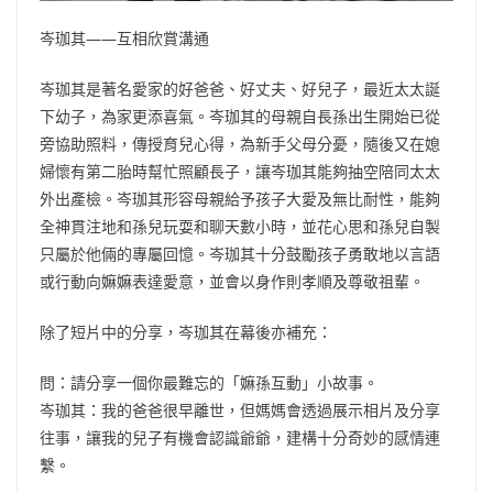
岑珈其——互相欣賞溝通
岑珈其是著名愛家的好爸爸、好丈夫、好兒子，最近太太誕
下幼子，為家更添喜氣。岑珈其的母親自長孫出生開始已從
旁協助照料，傳授育兒心得，為新手父母分憂，隨後又在媳
婦懷有第二胎時幫忙照顧長子，讓岑珈其能夠抽空陪同太太
外出產檢。岑珈其形容母親給予孩子大愛及無比耐性，能夠
全神貫注地和孫兒玩耍和聊天數小時，並花心思和孫兒自製
只屬於他倆的專屬回憶。岑珈其十分鼓勵孩子勇敢地以言語
或行動向嫲嫲表達愛意，並會以身作則孝順及尊敬祖輩。
除了短片中的分享，岑珈其在幕後亦補充：
問：請分享一個你最難忘的「嫲孫互動」小故事。
岑珈其：我的爸爸很早離世，但媽媽會透過展示相片及分享
往事，讓我的兒子有機會認識爺爺，建構十分奇妙的感情連
繫。