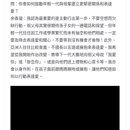
問：你會如何鼓勵年輕一代與祖輩建立更緊密關係和表達
愛？
余香凝：我認為最重要的是主動行出第一步，不要空想而欠
缺行動。祖父母其實很期待孫子女的一通電話和探望，但年
輕一代往往因工作或學業繁忙而未有抽空和他們相處。一定
要及時去表達愛和關心，不要等到沒有機會才後悔！此外，
亞洲人往往比較害羞，不擅長以言語或擁抱來表達愛。我希
望從我開始作出改變，教導下一代大膽地向祖父母說「我愛
你」或「掛念你」，或是向他們送上禮物和心意卡等。我亦
會以身作則，在孩子面前跟媽媽親吻或擁抱，讓他們知道如
何以行動表達愛。