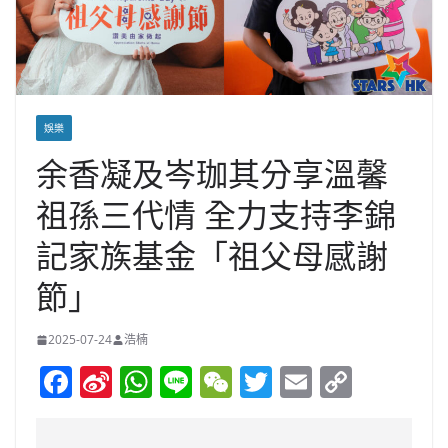
娛樂
余香凝及岑珈其分享溫馨
祖孫三代情 全力支持李錦
記家族基金「祖父母感謝
節」
2025-07-24
浩楠
F
Si
W
Li
W
T
E
C
a
n
h
n
e
w
m
o
c
a
at
e
C
itt
ai
p