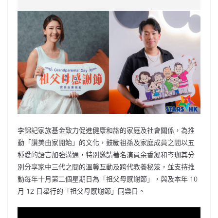
e
W
s
h
er
l
y
b
ei
A
at
Li
o
b
p
n
o
o
p
k
k
李錦記家族基金致力促進健康和諧的家庭及社會關係，為推
動「讚美由家開始」的文化，鼓勵祖孫及家庭成員之間以五
種愛的語言加強溝通，特別邀請著名演員余香凝和岑珈其分
別分享家中三代之間的溫馨互動及跨代教養秘笈，並支持推
動每年十月第二個星期日為「祖父母感謝節」，與及本年 10
月 12 日舉行的「祖父母感謝節」同樂日。