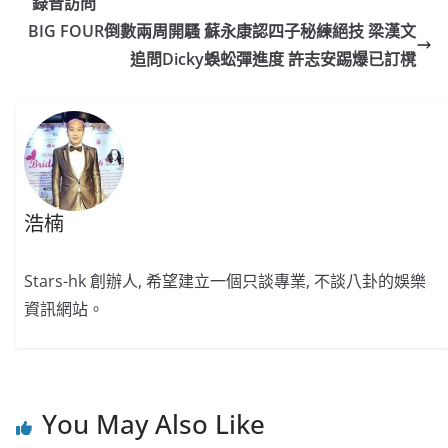
b
ei
A
at
Li
錄音訪問
o
b
p
n
BIG FOUR倒數兩周開騷 蘇永康認四子秘練絕技 梁漢文
o
o
p
k
追問Dicky蜈蚣彈進度 許志安踢爆已訂櫈
k
浩楠
Stars-hk 創辦人, 希望建立一個只談專業, 不談八卦的娛樂
資訊網站。
You May Also Like