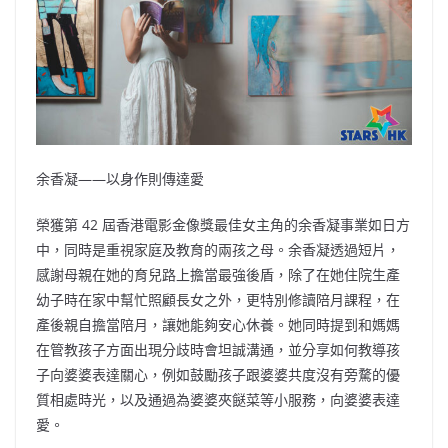
余香凝——以身作則傳達愛
榮獲第 42 屆香港電影金像獎最佳女主角的余香凝事業如日方
中，同時是重視家庭及教育的兩孩之母。余香凝透過短片，
感謝母親在她的育兒路上擔當最強後盾，除了在她住院生產
幼子時在家中幫忙照顧長女之外，更特別修讀陪月課程，在
產後親自擔當陪月，讓她能夠安心休養。她同時提到和媽媽
在管教孩子方面出現分歧時會坦誠溝通，並分享如何教導孩
子向婆婆表達關心，例如鼓勵孩子跟婆婆共度沒有旁騖的優
質相處時光，以及通過為婆婆夾餸菜等小服務，向婆婆表達
愛。