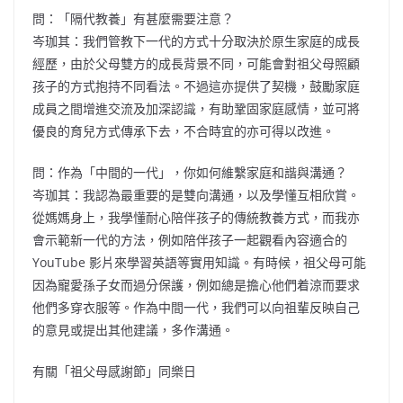
問：「隔代教養」有甚麼需要注意？
岑珈其：我們管教下一代的方式十分取決於原生家庭的成長
經歷，由於父母雙方的成長背景不同，可能會對祖父母照顧
孩子的方式抱持不同看法。不過這亦提供了契機，鼓勵家庭
成員之間增進交流及加深認識，有助鞏固家庭感情，並可將
優良的育兒方式傳承下去，不合時宜的亦可得以改進。
問：作為「中間的一代」，你如何維繫家庭和諧與溝通？
岑珈其：我認為最重要的是雙向溝通，以及學懂互相欣賞。
從媽媽身上，我學懂耐心陪伴孩子的傳統教養方式，而我亦
會示範新一代的方法，例如陪伴孩子一起觀看內容適合的
YouTube 影片來學習英語等實用知識。有時候，祖父母可能
因為寵愛孫子女而過分保護，例如總是擔心他們着涼而要求
他們多穿衣服等。作為中間一代，我們可以向祖輩反映自己
的意見或提出其他建議，多作溝通。
有關「祖父母感謝節」同樂日