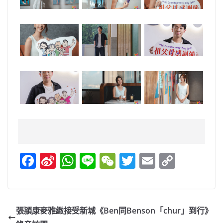
F
Si
W
Li
W
T
E
C
a
n
h
n
e
w
m
o
c
a
at
e
C
itt
ai
p
e
W
s
h
er
l
y
張頴康麥雅緻接受新城《Ben同Benson「chur」到行》