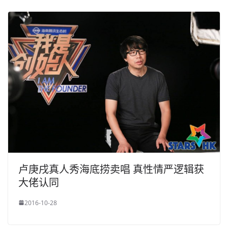
卢庚戌真人秀海底捞卖唱 真性情严逻辑获
大佬认同
2016-10-28