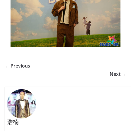
← Previous
Next →
浩楠