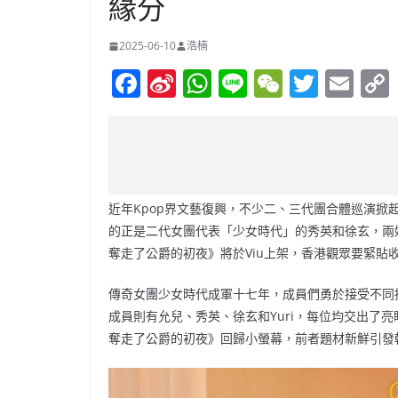
緣分
2025-06-10
浩楠
F
Si
W
Li
W
T
E
a
n
h
n
e
w
m
c
a
at
e
C
itt
ai
e
W
s
h
er
l
b
ei
A
at
近年Kpop界文藝復興，不少二、三代團合體巡演掀起
o
b
p
的正是二代女團代表「少女時代」的秀英和徐玄，兩
o
o
p
奪走了公爵的初夜》將於Viu上架，香港觀眾要緊貼
k
傳奇女團少女時代成軍十七年，成員們勇於接受不同挑
成員則有允兒、秀英、徐玄和Yuri，每位均交出了
奪走了公爵的初夜》回歸小螢幕，前者題材新鮮引發