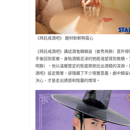
《拜託戒酒吧》 題材新鮮夠窩心
《拜託戒酒吧》講述酒鬼韓錦宙（崔秀英飾）意外得
手後回到家鄉，身陷酒精泥淖的她既渴望得到救贖，
明飾），他以溫暖堅定的態度將她拉出酒精的深淵，
酒吧》設定簡單，卻隱藏了不少現實意義，劇中錦宙
決心，才是走出誘惑和陰霾的燈塔。