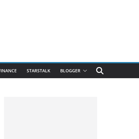
FINANCE
STARSTALK
BLOGGER