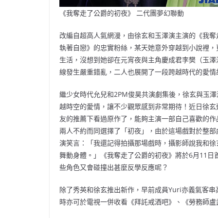
《我奪走了公爵的初夜》 二代團夢幻聯動
改編自超高人氣網漫，由徐玄和玉澤演主演的《我奪
執著自戀》的忠實粉絲，某天她意外穿越到小說裡，
生活，沒想到她卻在元宵夜與主角慶成君李樊（玉澤
線發生嚴重錯亂，二人也展開了一段跨越時代的愛情
繼少女時代允兒和2PM俊昊共演劇集後，徐玄與玉
越時空的愛情，讓不少觀眾感到非常期待！近日徐玄
友的推薦下看過原作了，能夠主演一部自己喜歡的作
兩人不約而同選擇了「初夜」，由於這場戲對於整部
演笑言：「我還記得拍攝那場戲時，攝影師說我和徐
舞動身體。」《我奪走了公爵的初夜》將於6月11
些角色又會碰撞出甚麼反學反應呢？
除了秀英和徐玄推出新作，早前成員Yuri亦義氣客
時亦可於電視一併收看《拜託戒酒吧》、《勞務師盧