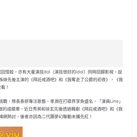
C
o
p
y
Li
回憶殺，亦有大量演技dol（演技很好的idol）同時回歸影視，說
n
姊妹先後主演的《拜託戒酒吧》和《我奪走了公爵的初夜》，《我
k
收看！
戰，隊長泰妍專注歌藝、孝淵在打碟界享負盛名，「演員Line」
亮眼的成績單。近日秀英和徐玄先後透過韓劇《拜託戒酒吧》和《我
韓網熱討，後者亦因為二代團夢幻聯動未播先紅！