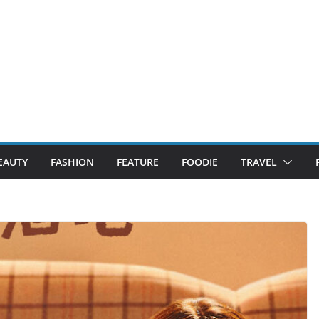
EAUTY
FASHION
FEATURE
FOODIE
TRAVEL