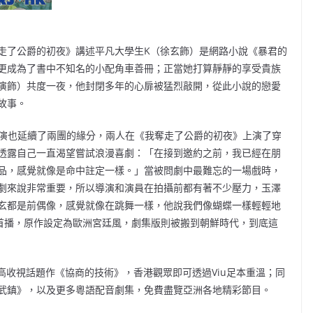
走了公爵的初夜》講述平凡大學生K（徐玄飾）是網路小說《暴君的
更成為了書中不知名的小配角車善冊；正當她打算靜靜的享受貴族
演飾）共度一夜，他封閉多年的心扉被猛烈敲開，從此小說的戀愛
故事。
澤演也延續了兩團的緣分，兩人在《我奪走了公爵的初夜》上演了穿
透露自己一直渴望嘗試浪漫喜劇：「在接到邀約之前，我已經在朋
品，感覺就像是命中註定一樣。」當被問劇中最難忘的一場戲時，
劇來說非常重要，所以導演和演員在拍攝前都有著不少壓力，玉澤
玄都是前偶像，感覺就像在跳舞一樣，他說我們像蝴蝶一樣輕輕地
日首播，原作設定為歐洲宮廷風，劇集版則被搬到朝鮮時代，到底這
串高收視話題作《協商的技術》，香港觀眾即可透過Viu足本重溫；同
武鎮》，以及更多粵語配音劇集，免費盡覽亞洲各地精彩節目。