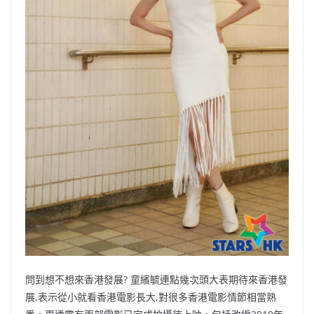
問到想不想來香港發展? 童繽毓連點幾次頭大表期待來香港發
展,表示從小就看香港電影長大,對很多香港電影情節相當熟