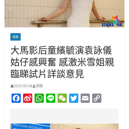
娛樂
大馬影后童繽毓演袁詠儀
姑仔感興奮 感激米雪姐親
臨睇試片詳談意見
2025-05-08
浩楠
F
Si
W
Li
W
T
E
C
a
n
h
n
e
w
m
o
c
a
at
e
C
itt
ai
p
e
W
s
h
er
l
y