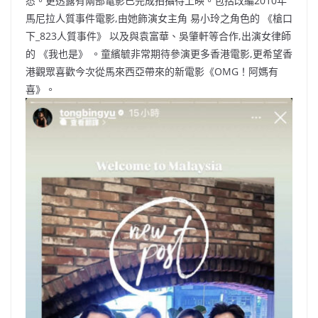
悉。更透露有兩部電影已完成拍攝待上映。包括改編2010年
馬尼拉人質事件電影,由她飾演女主角 易小玲之角色的 《槍口
下_823人質事件》 以及與袁富華、吳肇軒等合作,出演女律師
的 《我也是》 。童繽毓非常期待參演更多香港電影,更希望香
港觀眾喜歡今次從馬來西亞帶來的新電影《OMG！阿媽有
喜》。