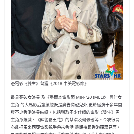
憑電影《雙⽣》曾獲《2018 中美電影節》
最具突破⼥演員 及《墨爾本電影節 MIFF ’20 (MEL)》 最佳⼥
主⾓ 的大馬影后童繽毓既是廣告商寵兒外,更於從演十多年間
與不少香港演員結緣。包括獲取不少佳績的電影《雙⽣》男
主角孫耀威、《辣警霸王花》的蔡潔及何佩瑜等。今次很開
心能把馬來西亞電影親手帶來香港,很期待跟香港觀眾見面。