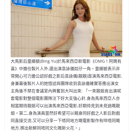
b
ei
A
at
Li
o
b
p
n
o
o
p
k
k
大馬影后童繽毓(Bing Yu)於馬來西亞新電影《OMG！阿媽有
喜》中擔任製片人外,還出演袁詠儀姑仔一角。童繽毓表示非
常開心可力邀公認好戲之影后袁詠儀(靚靚)首演馬來西亞電影,
身兼幕後製片人的她憶述與團隊收到袁詠儀確實答應出演女
主角後不禁在會議室內興奮到大叫出來: 「一來靚姐肯出演呢
套電影對整個電影團隊注下好大支強心針,身為馬來西亞人亦
相當期待靚姐可以出演馬來西亞電影,好期待見到未見過嘅靚
姐。第二,身為演員當然好希望可以親身同好戲之人影后對戲
同直接交流,又可以分享一下唔同地方嘅電影製作有咩唔同嘅
地方,擦出新鮮同唔同文化嘅新火花。」