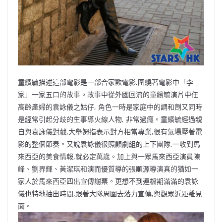
童繽毓描述這部電影是一部合家歡電影,圍繞著電影中「李
家」一家五口的故事。故事中從外國回流的童繽毓演片中任
高齡產婦的袁詠儀之姑仔, 角色一時是家庭中的調和劑又同時
是經常引起分歧的生事導火線人物, 非常過癮。童繽毓經過親
自與袁詠儀對戲,大舉姆指表示對方相當專業,很有氣場壓著電
影的整個節奏。又說袁詠儀很照顧劇組的上下團隊,一收到馬
來西亞的美食情報,就必定萬歲。加上與一眾馬來西亞演員陳
峰、劉界輝、黃潔琪和演而優質導的張順源導演真的猶如一
家人於馬來西亞四出宣傳謝票。更想不到連檔期滿滿的袁詠
儀也特地抽出時間,跟著大隊周圍去落力宣傳,與觀眾近距離見
面。