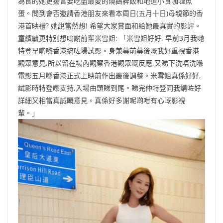
為食的她更揚言要吃盡最愛的燒鵝脾飯和地道小食咖喱魚
蛋。問到會否邀請香港朋友來看本周日(五月十日)母親節的香
港首映禮? 她說當然想! 希望大家賞面和給她最真實的影評。
童繽毓更特別想嗚謝前輩米雪姐: 「米雪姐好好, 早前3月我哋
特登早啲嚟香港搞咗場試影。身兼幕前幕後嘅我好重視香港
觀眾意見,所以留在場內觀察香港觀眾嘅反應,又睇下洗唔洗喺
電影五月喺香港正式上映前作出最後調整。米雪姐真係好好,
試影時特登嚟支持,入場由頭睇到尾。睇完仲特登同我講咗好
詳細又相當真誠嘅意見。真係好多謝呢啲咁有心嘅影視
輩。」