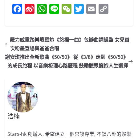
F
Si
W
Li
W
T
E
C
a
n
h
n
e
w
m
o
c
a
at
e
C
itt
ai
p
e
W
s
h
er
l
y
羅力威重踏樂壇頭炮《悠揚一曲》包辦曲詞編監 女兒首
b
ei
A
at
Li
次粉墨登場與爸爸合唱
o
b
p
n
謝安琪推出全新歌曲《50/50》 從《3/8》走到《50/50》
o
o
p
k
的成長旅程 以音樂梳理心路歷程 鼓勵聽眾擁抱人生選擇
k
浩楠
Stars-hk 創辦人, 希望建立一個只談專業, 不談八卦的娛樂