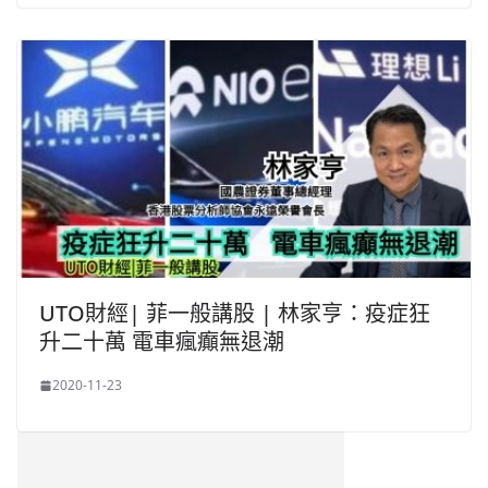
UTO財經| 菲一般講股 | 林家亨：疫症狂
升二十萬 電車瘋癲無退潮
2020-11-23