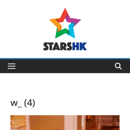
Skip
to
content
w_ (4)