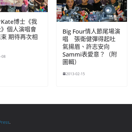
Kate博士《我
覺》個人演唱會
Big Four情人節尾場演
束 期待再次相
唱 張衛健彈得起吐
氣揚眉、許志安向
Sammi表愛意？（附
-08
圖輯）
2013-02-15
ress
.