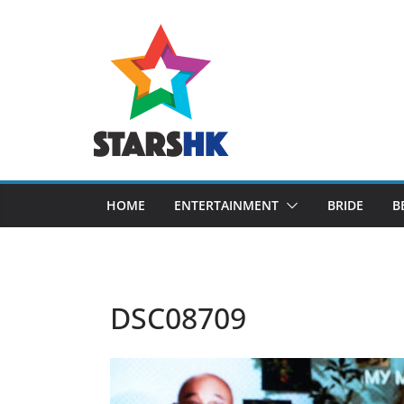
Skip
to
content
HOME
ENTERTAINMENT
BRIDE
B
DSC08709